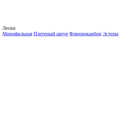
Лески
Монофильная
Плетеный шнур
Флюорокарбон
Эстеры