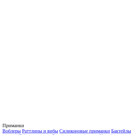
Приманки
Воблеры
Раттлины и вибы
Силиконовые приманки
Бактейлы