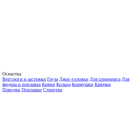
Оснастка
Вертлюги и застежки
Груза
Джиг-головки
Для спиннинга
Для
фидера и поплавка
Кивки
Кольца
Кормушки
Крючки
Поводки
Поплавки
Стингера