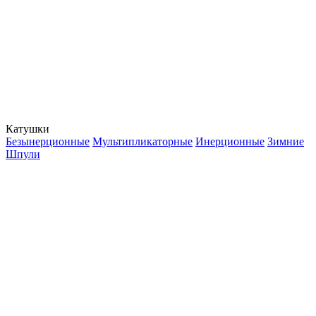
Катушки
Безынерционные
Мультипликаторные
Инерционные
Зимние
Шпули