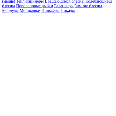
(мышь)
Тейл-спиннеры
Вращающиеся блесны
Колеблющиеся
блесны
Поролоновые рыбки
Балансиры
Зимние блесны
Мандулы
Мормышки
Пилькеры
Цикады