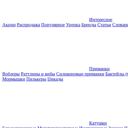
Интересное
Акции
Распродажа
Популярное
Уценка
Бренды
Статьи
Словар
Приманки
Воблеры
Раттлины и вибы
Силиконовые приманки
Бактейлы 
Мормышки
Пилькеры
Цикады
Катушки