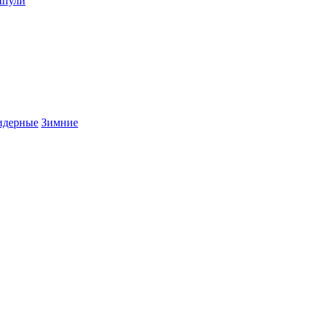
пули
дерные
Зимние