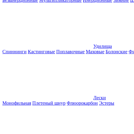
Безынерционные
Мультипликаторные
Инерционные
Зимние
Ш
Удилища
Спиннинги
Кастинговые
Поплавочные
Маховые
Болонские
Фи
Лески
Монофильная
Плетеный шнур
Флюорокарбон
Эстеры