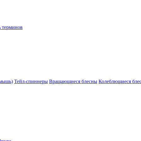
ь терминов
(мышь)
Тейл-спиннеры
Вращающиеся блесны
Колеблющиеся бле