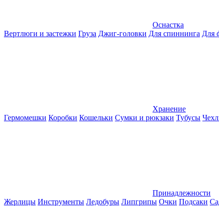
Оснастка
Вертлюги и застежки
Груза
Джиг-головки
Для спиннинга
Для 
Хранение
Гермомешки
Коробки
Кошельки
Сумки и рюкзаки
Тубусы
Чехл
Принадлежности
Жерлицы
Инструменты
Ледобуры
Липгрипы
Очки
Подсаки
Са