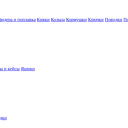
фидера и поплавка
Кивки
Кольца
Кормушки
Крючки
Поводки
П
ы и кейсы
Ящики
дки