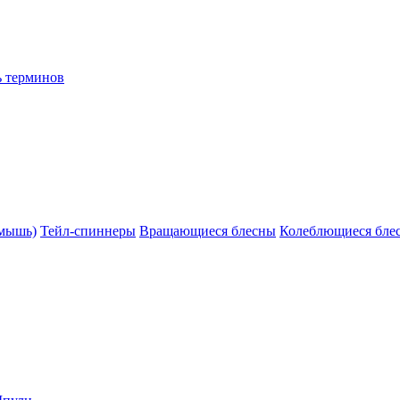
ь терминов
(мышь)
Тейл-спиннеры
Вращающиеся блесны
Колеблющиеся бле