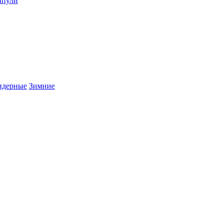
пули
дерные
Зимние