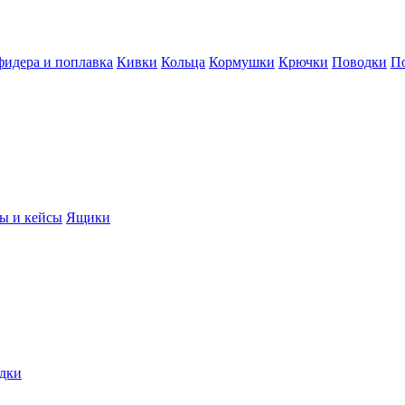
фидера и поплавка
Кивки
Кольца
Кормушки
Крючки
Поводки
П
ы и кейсы
Ящики
дки