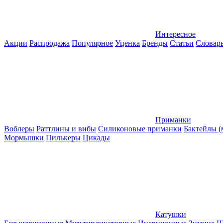
Интересное
Акции
Распродажа
Популярное
Уценка
Бренды
Статьи
Словар
Приманки
Воблеры
Раттлины и вибы
Силиконовые приманки
Бактейлы 
Мормышки
Пилькеры
Цикады
Катушки