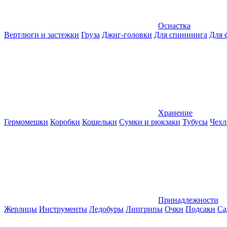
Оснастка
Вертлюги и застежки
Груза
Джиг-головки
Для спиннинга
Для 
Хранение
Гермомешки
Коробки
Кошельки
Сумки и рюкзаки
Тубусы
Чехл
Принадлежности
Жерлицы
Инструменты
Ледобуры
Липгрипы
Очки
Подсаки
Са