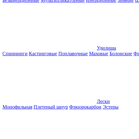
Безынерционные
Мультипликаторные
Инерционные
Зимние
Ш
Удилища
Спиннинги
Кастинговые
Поплавочные
Маховые
Болонские
Фи
Лески
Монофильная
Плетеный шнур
Флюорокарбон
Эстеры