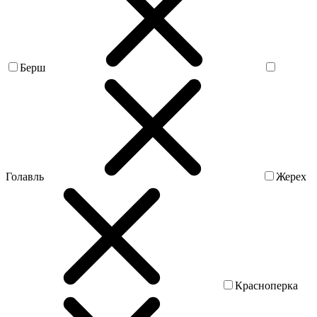
Берш
Голавль
Жерех
Красноперка