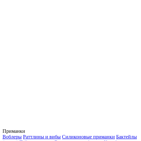
Приманки
Воблеры
Раттлины и вибы
Силиконовые приманки
Бактейлы