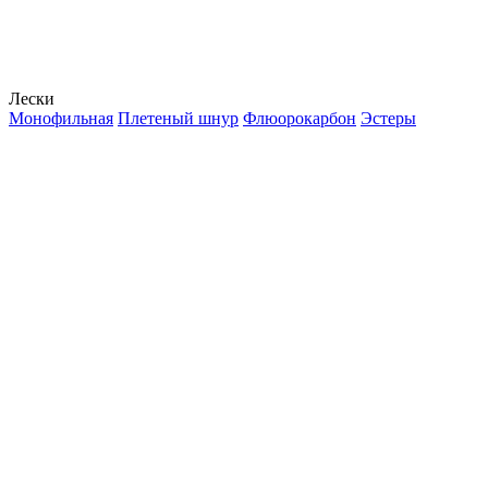
Лески
Монофильная
Плетеный шнур
Флюорокарбон
Эстеры