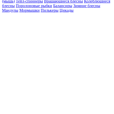
(мышь)
Тейл-спиннеры
Вращающиеся блесны
Колеблющиеся
блесны
Поролоновые рыбки
Балансиры
Зимние блесны
Мандулы
Мормышки
Пилькеры
Цикады