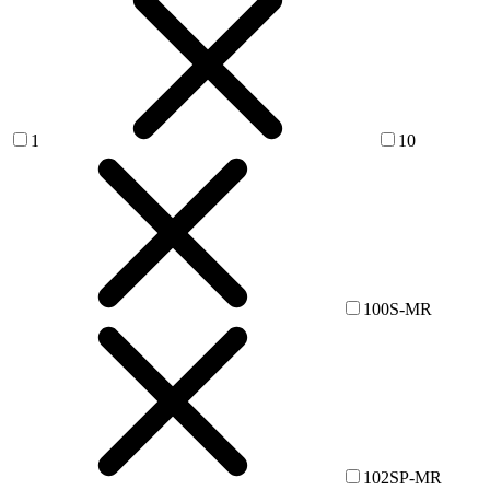
1
10
100S-MR
102SP-MR