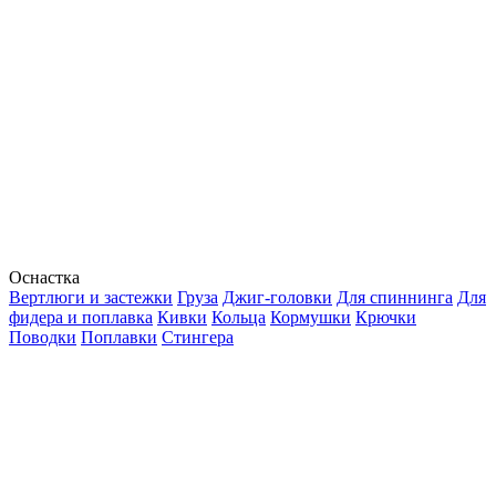
Оснастка
Вертлюги и застежки
Груза
Джиг-головки
Для спиннинга
Для
фидера и поплавка
Кивки
Кольца
Кормушки
Крючки
Поводки
Поплавки
Стингера