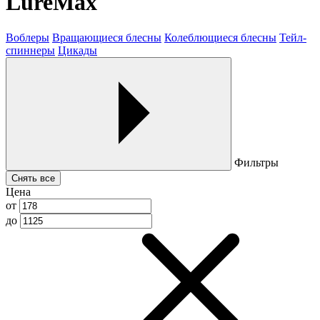
LureMax
Воблеры
Вращающиеся блесны
Колеблющиеся блесны
Тейл-
спиннеры
Цикады
Фильтры
Снять все
Цена
от
до