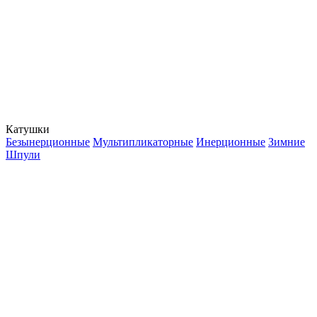
Катушки
Безынерционные
Мультипликаторные
Инерционные
Зимние
Шпули