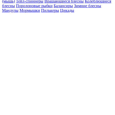
(мышь)
Тейл-спиннеры
Вращающиеся блесны
Колеблющиеся
блесны
Поролоновые рыбки
Балансиры
Зимние блесны
Мандулы
Мормышки
Пилькеры
Цикады