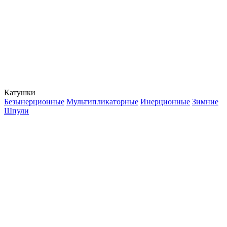
Катушки
Безынерционные
Мультипликаторные
Инерционные
Зимние
Шпули