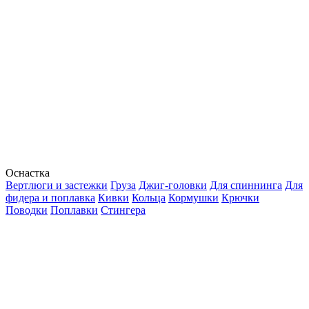
Оснастка
Вертлюги и застежки
Груза
Джиг-головки
Для спиннинга
Для
фидера и поплавка
Кивки
Кольца
Кормушки
Крючки
Поводки
Поплавки
Стингера