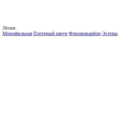
Лески
Монофильная
Плетеный шнур
Флюорокарбон
Эстеры