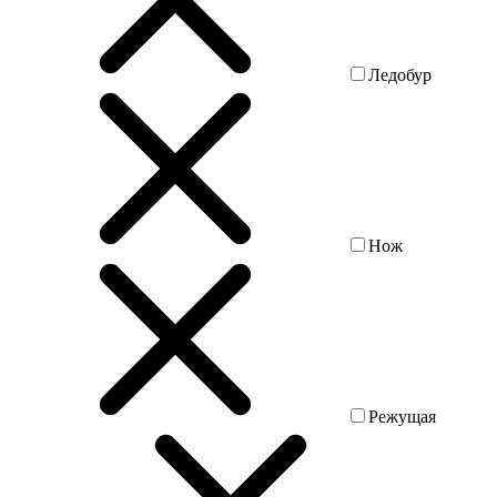
Ледобур
Нож
Режущая