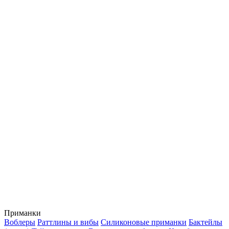
Приманки
Воблеры
Раттлины и вибы
Силиконовые приманки
Бактейлы