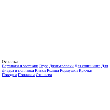
Оснастка
Вертлюги и застежки
Груза
Джиг-головки
Для спиннинга
Для
фидера и поплавка
Кивки
Кольца
Кормушки
Крючки
Поводки
Поплавки
Стингера