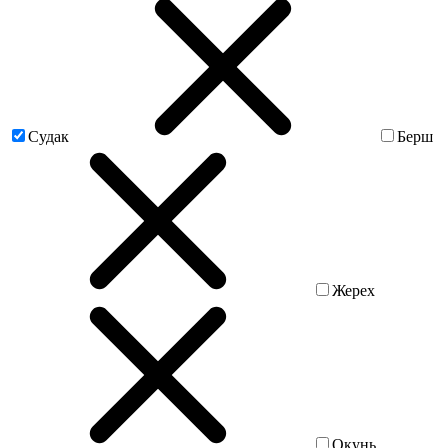
Судак
Берш
Жерех
Окунь