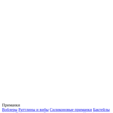
Приманки
Воблеры
Раттлины и вибы
Силиконовые приманки
Бактейлы