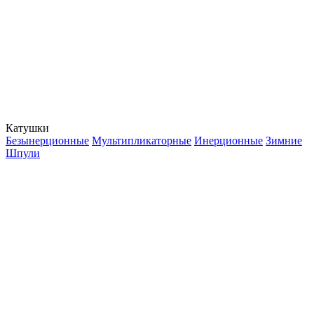
Катушки
Безынерционные
Мультипликаторные
Инерционные
Зимние
Шпули