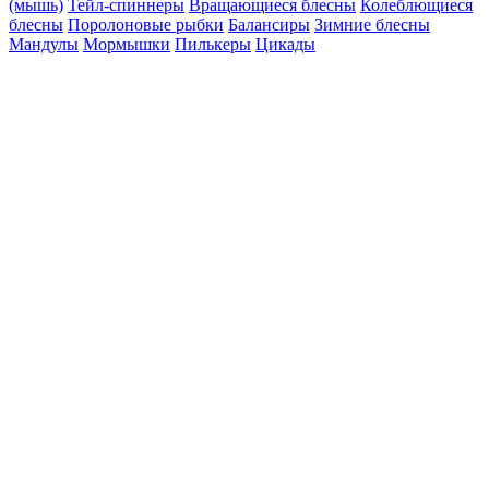
(мышь)
Тейл-спиннеры
Вращающиеся блесны
Колеблющиеся
блесны
Поролоновые рыбки
Балансиры
Зимние блесны
Мандулы
Мормышки
Пилькеры
Цикады