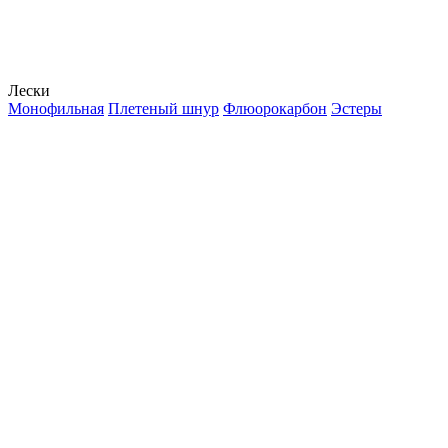
Лески
Монофильная
Плетеный шнур
Флюорокарбон
Эстеры