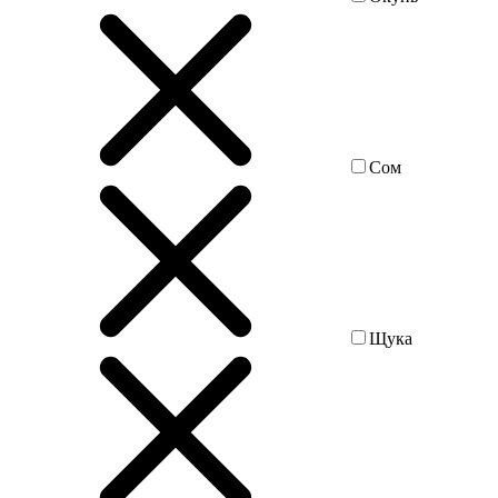
Сом
Щука