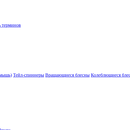
ь терминов
(мышь)
Тейл-спиннеры
Вращающиеся блесны
Колеблющиеся бле