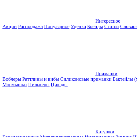
Интересное
Акции
Распродажа
Популярное
Уценка
Бренды
Статьи
Словар
Приманки
Воблеры
Раттлины и вибы
Силиконовые приманки
Бактейлы 
Мормышки
Пилькеры
Цикады
Катушки