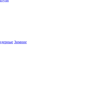
пули
дерные
Зимние