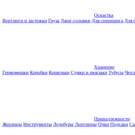
Оснастка
Вертлюги и застежки
Груза
Джиг-головки
Для спиннинга
Для 
Хранение
Гермомешки
Коробки
Кошельки
Сумки и рюкзаки
Тубусы
Чехл
Принадлежности
Жерлицы
Инструменты
Ледобуры
Липгрипы
Очки
Подсаки
Са