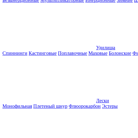
Безынерционные
Мультипликаторные
Инерционные
Зимние
Ш
Удилища
Спиннинги
Кастинговые
Поплавочные
Маховые
Болонские
Фи
Лески
Монофильная
Плетеный шнур
Флюорокарбон
Эстеры