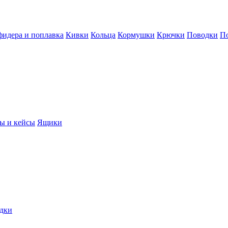
фидера и поплавка
Кивки
Кольца
Кормушки
Крючки
Поводки
П
ы и кейсы
Ящики
дки