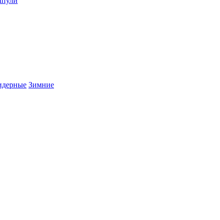
пули
дерные
Зимние