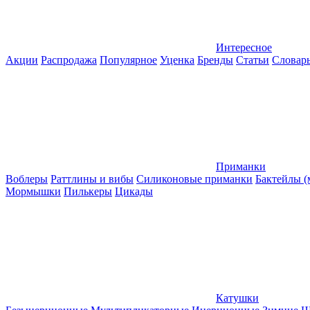
Интересное
Акции
Распродажа
Популярное
Уценка
Бренды
Статьи
Словар
Приманки
Воблеры
Раттлины и вибы
Силиконовые приманки
Бактейлы 
Мормышки
Пилькеры
Цикады
Катушки