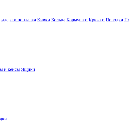
фидера и поплавка
Кивки
Кольца
Кормушки
Крючки
Поводки
П
ы и кейсы
Ящики
дки