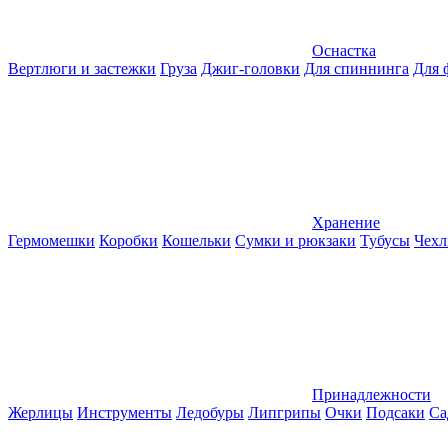
Оснастка
Вертлюги и застежки
Груза
Джиг-головки
Для спиннинга
Для 
Хранение
Гермомешки
Коробки
Кошельки
Сумки и рюкзаки
Тубусы
Чехл
Принадлежности
Жерлицы
Инструменты
Ледобуры
Липгрипы
Очки
Подсаки
Са