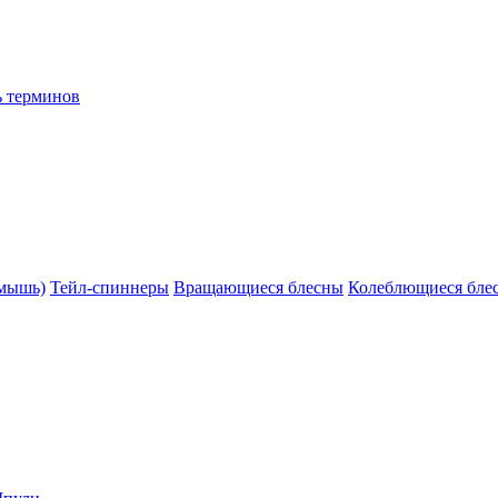
ь терминов
(мышь)
Тейл-спиннеры
Вращающиеся блесны
Колеблющиеся бле