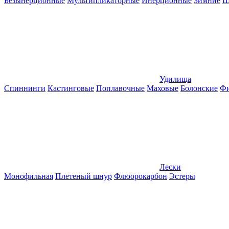
Безынерционные
Мультипликаторные
Инерционные
Зимние
Ш
Удилища
Спиннинги
Кастинговые
Поплавочные
Маховые
Болонские
Фи
Лески
Монофильная
Плетеный шнур
Флюорокарбон
Эстеры