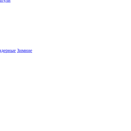
пули
дерные
Зимние