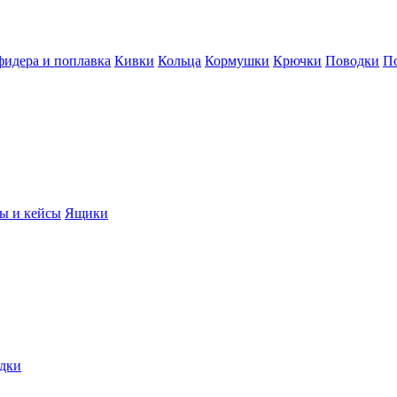
фидера и поплавка
Кивки
Кольца
Кормушки
Крючки
Поводки
П
ы и кейсы
Ящики
дки