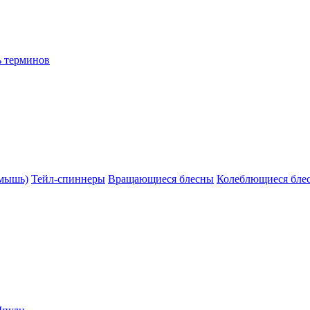
ь терминов
(мышь)
Тейл-спиннеры
Вращающиеся блесны
Колеблющиеся бле