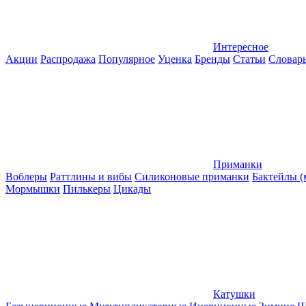
Интересное
Акции
Распродажа
Популярное
Уценка
Бренды
Статьи
Словар
Приманки
Воблеры
Раттлины и вибы
Силиконовые приманки
Бактейлы 
Мормышки
Пилькеры
Цикады
Катушки