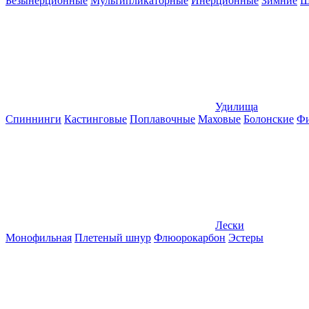
Безынерционные
Мультипликаторные
Инерционные
Зимние
Ш
Удилища
Спиннинги
Кастинговые
Поплавочные
Маховые
Болонские
Фи
Лески
Монофильная
Плетеный шнур
Флюорокарбон
Эстеры