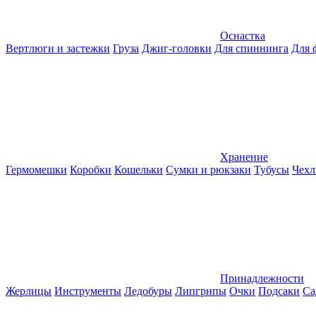
Оснастка
Вертлюги и застежки
Груза
Джиг-головки
Для спиннинга
Для 
Хранение
Гермомешки
Коробки
Кошельки
Сумки и рюкзаки
Тубусы
Чехл
Принадлежности
Жерлицы
Инструменты
Ледобуры
Липгрипы
Очки
Подсаки
Са