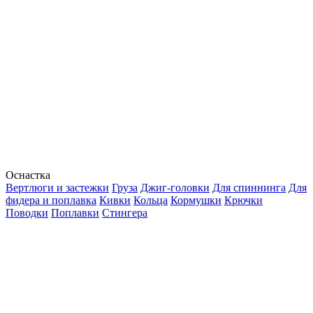
Оснастка
Вертлюги и застежки
Груза
Джиг-головки
Для спиннинга
Для
фидера и поплавка
Кивки
Кольца
Кормушки
Крючки
Поводки
Поплавки
Стингера