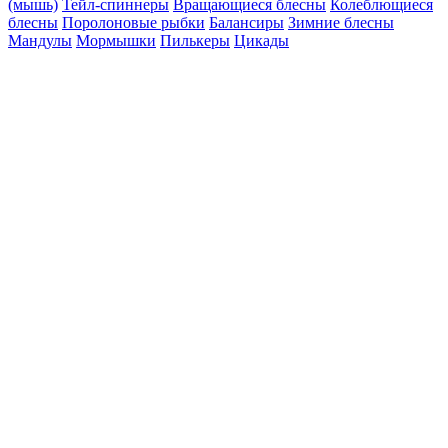
(мышь)
Тейл-спиннеры
Вращающиеся блесны
Колеблющиеся
блесны
Поролоновые рыбки
Балансиры
Зимние блесны
Мандулы
Мормышки
Пилькеры
Цикады