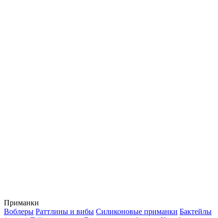
Приманки
Воблеры
Раттлины и вибы
Силиконовые приманки
Бактейлы