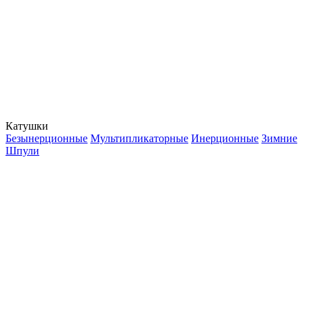
Катушки
Безынерционные
Мультипликаторные
Инерционные
Зимние
Шпули