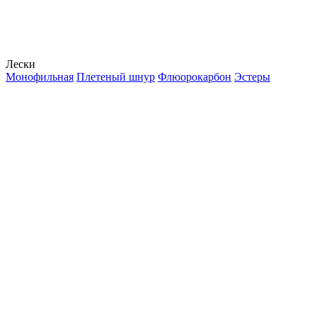
Лески
Монофильная
Плетеный шнур
Флюорокарбон
Эстеры