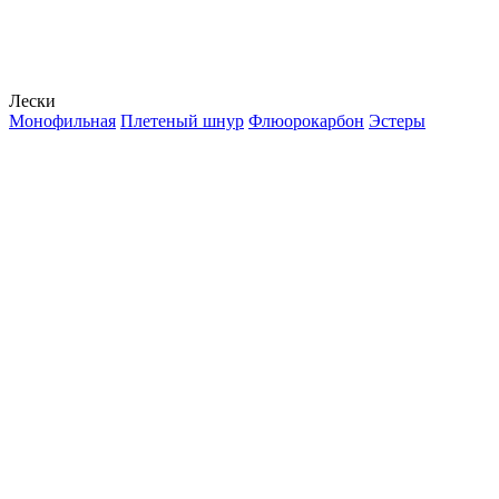
Лески
Монофильная
Плетеный шнур
Флюорокарбон
Эстеры