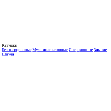
Катушки
Безынерционные
Мультипликаторные
Инерционные
Зимние
Шпули