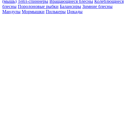
(мышь)
Тейл-спиннеры
Вращающиеся блесны
Колеблющиеся
блесны
Поролоновые рыбки
Балансиры
Зимние блесны
Мандулы
Мормышки
Пилькеры
Цикады