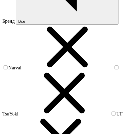
Бренд
Все
Narval
TsuYoki
UF