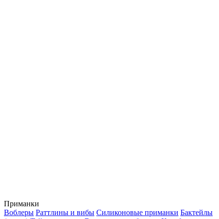
Приманки
Воблеры
Раттлины и вибы
Силиконовые приманки
Бактейлы