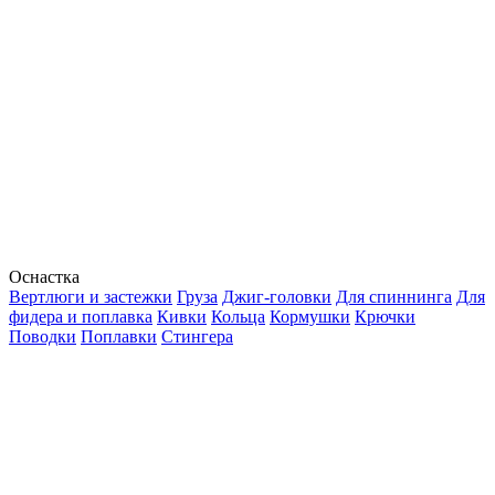
Оснастка
Вертлюги и застежки
Груза
Джиг-головки
Для спиннинга
Для
фидера и поплавка
Кивки
Кольца
Кормушки
Крючки
Поводки
Поплавки
Стингера