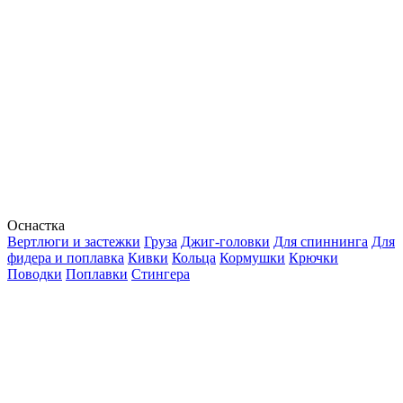
Оснастка
Вертлюги и застежки
Груза
Джиг-головки
Для спиннинга
Для
фидера и поплавка
Кивки
Кольца
Кормушки
Крючки
Поводки
Поплавки
Стингера