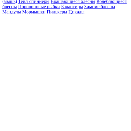
(мышь)
Тейл-спиннеры
Вращающиеся блесны
Колеблющиеся
блесны
Поролоновые рыбки
Балансиры
Зимние блесны
Мандулы
Мормышки
Пилькеры
Цикады