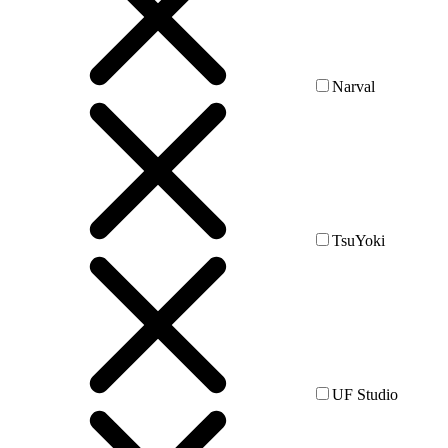
Narval
TsuYoki
UF Studio