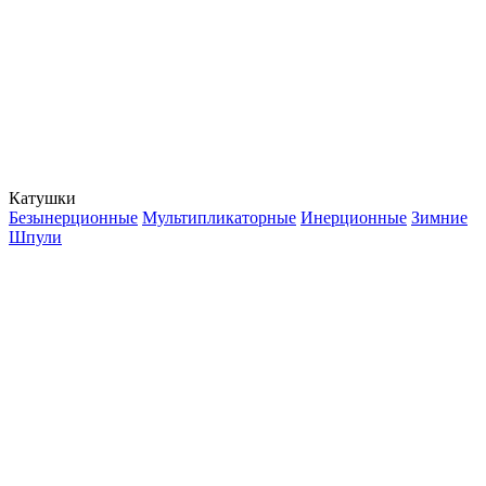
Катушки
Безынерционные
Мультипликаторные
Инерционные
Зимние
Шпули