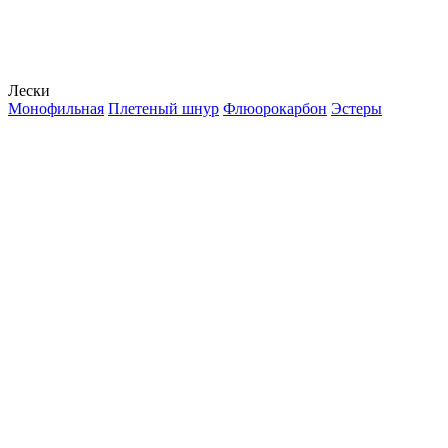
Лески
Монофильная
Плетеный шнур
Флюорокарбон
Эстеры