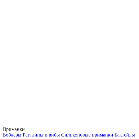
Приманки
Воблеры
Раттлины и вибы
Силиконовые приманки
Бактейлы