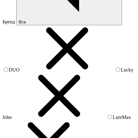
Бренд
Все
DUO
Lucky
John
LureMax