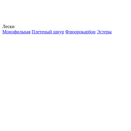
Лески
Монофильная
Плетеный шнур
Флюорокарбон
Эстеры