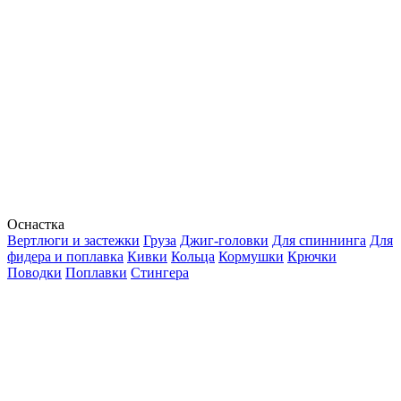
Оснастка
Вертлюги и застежки
Груза
Джиг-головки
Для спиннинга
Для
фидера и поплавка
Кивки
Кольца
Кормушки
Крючки
Поводки
Поплавки
Стингера