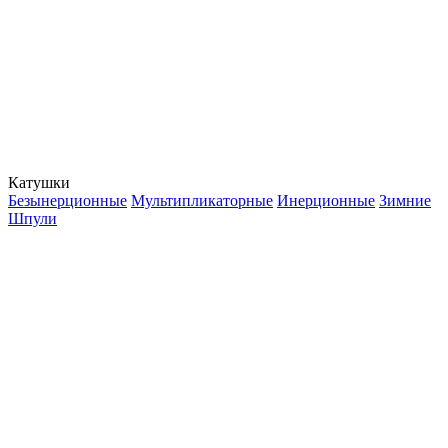
Катушки
Безынерционные
Мультипликаторные
Инерционные
Зимние
Шпули