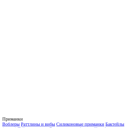
Приманки
Воблеры
Раттлины и вибы
Силиконовые приманки
Бактейлы