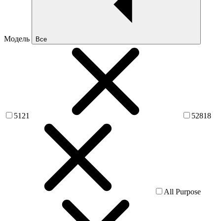
Модель
Все
5121
52818
All Purpose