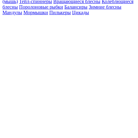
(мышь)
Тейл-спиннеры
Вращающиеся блесны
Колеблющиеся
блесны
Поролоновые рыбки
Балансиры
Зимние блесны
Мандулы
Мормышки
Пилькеры
Цикады