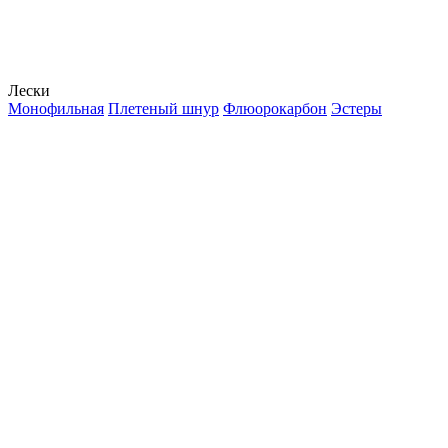
Лески
Монофильная
Плетеный шнур
Флюорокарбон
Эстеры