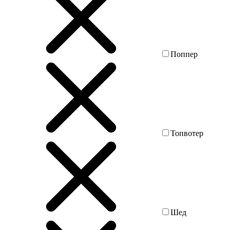
Поппер
Топвотер
Шед