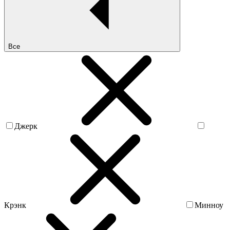
Все
Джерк
Крэнк
Минноу