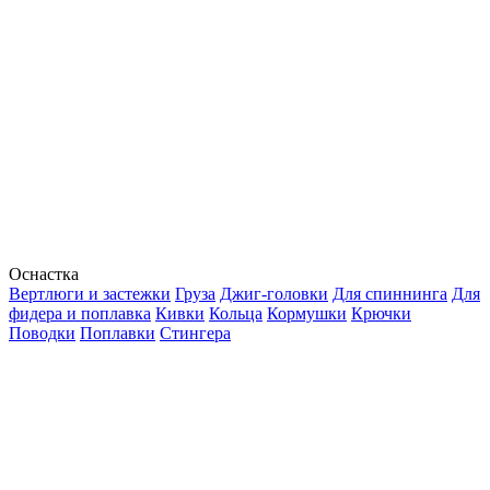
Оснастка
Вертлюги и застежки
Груза
Джиг-головки
Для спиннинга
Для
фидера и поплавка
Кивки
Кольца
Кормушки
Крючки
Поводки
Поплавки
Стингера