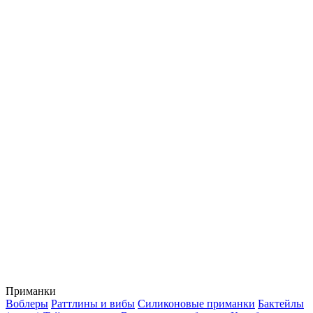
Приманки
Воблеры
Раттлины и вибы
Силиконовые приманки
Бактейлы