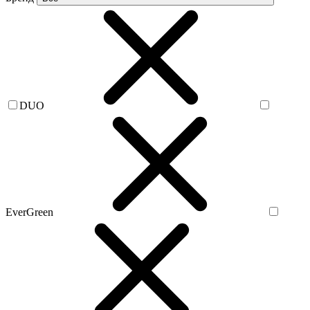
DUO
EverGreen