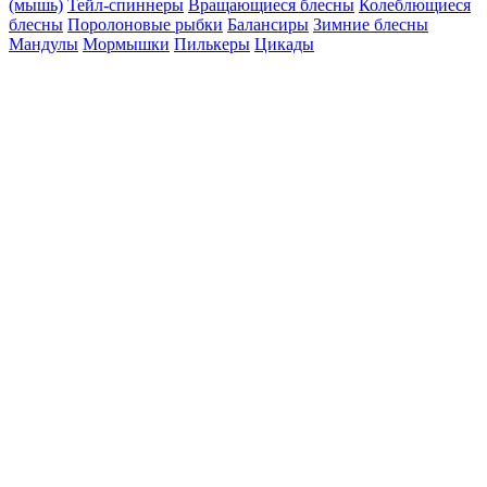
(мышь)
Тейл-спиннеры
Вращающиеся блесны
Колеблющиеся
блесны
Поролоновые рыбки
Балансиры
Зимние блесны
Мандулы
Мормышки
Пилькеры
Цикады