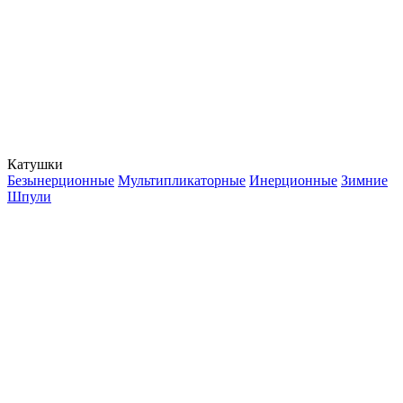
Катушки
Безынерционные
Мультипликаторные
Инерционные
Зимние
Шпули