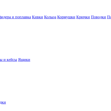
фидера и поплавка
Кивки
Кольца
Кормушки
Крючки
Поводки
П
ы и кейсы
Ящики
дки