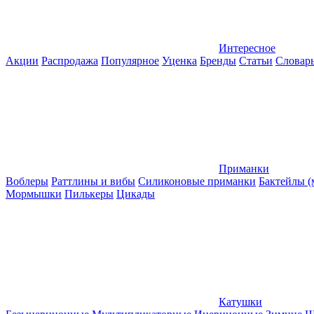
Интересное
Акции
Распродажа
Популярное
Уценка
Бренды
Статьи
Словар
Приманки
Воблеры
Раттлины и вибы
Силиконовые приманки
Бактейлы 
Мормышки
Пилькеры
Цикады
Катушки