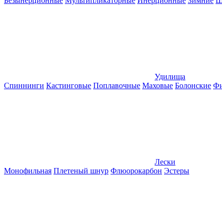
Безынерционные
Мультипликаторные
Инерционные
Зимние
Ш
Удилища
Спиннинги
Кастинговые
Поплавочные
Маховые
Болонские
Фи
Лески
Монофильная
Плетеный шнур
Флюорокарбон
Эстеры