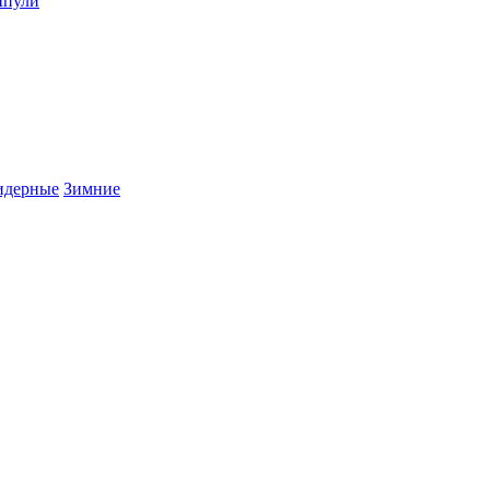
пули
дерные
Зимние