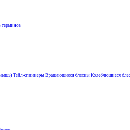
ь терминов
(мышь)
Тейл-спиннеры
Вращающиеся блесны
Колеблющиеся бле