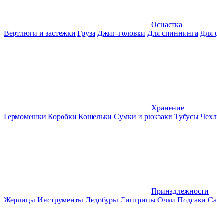
Оснастка
Вертлюги и застежки
Груза
Джиг-головки
Для спиннинга
Для 
Хранение
Гермомешки
Коробки
Кошельки
Сумки и рюкзаки
Тубусы
Чехл
Принадлежности
Жерлицы
Инструменты
Ледобуры
Липгрипы
Очки
Подсаки
Са