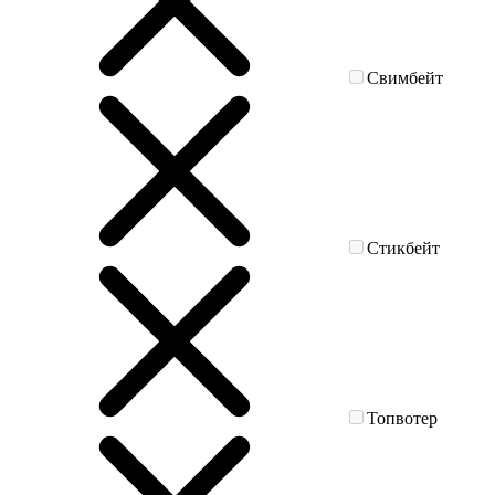
Свимбейт
Стикбейт
Топвотер