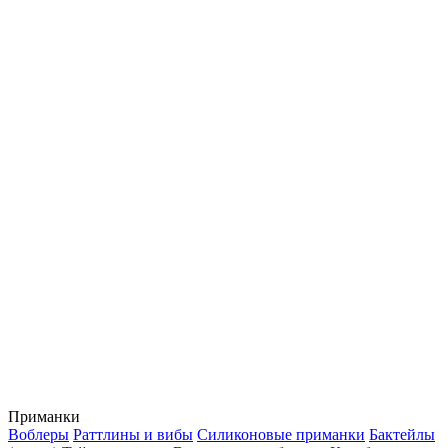
Приманки
Воблеры
Раттлины и вибы
Силиконовые приманки
Бактейлы