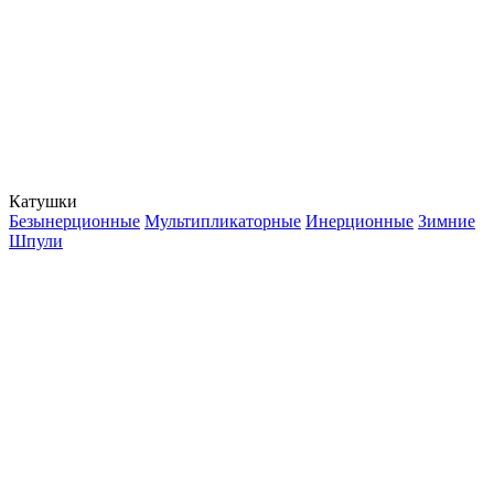
Катушки
Безынерционные
Мультипликаторные
Инерционные
Зимние
Шпули