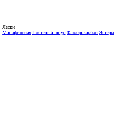
Лески
Монофильная
Плетеный шнур
Флюорокарбон
Эстеры