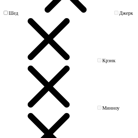
Шед
Джерк
Крэнк
Минноу