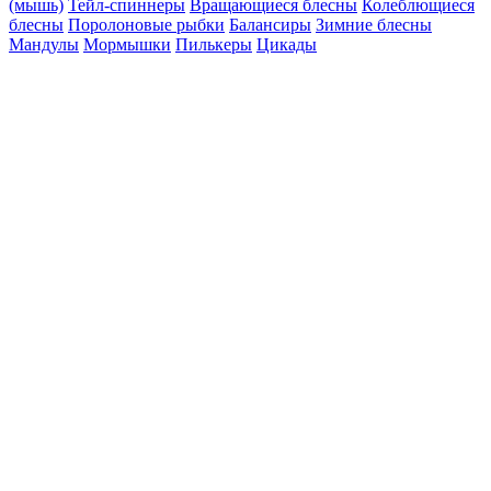
(мышь)
Тейл-спиннеры
Вращающиеся блесны
Колеблющиеся
блесны
Поролоновые рыбки
Балансиры
Зимние блесны
Мандулы
Мормышки
Пилькеры
Цикады