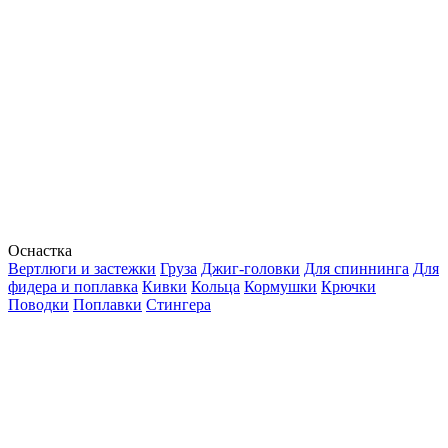
Оснастка
Вертлюги и застежки
Груза
Джиг-головки
Для спиннинга
Для
фидера и поплавка
Кивки
Кольца
Кормушки
Крючки
Поводки
Поплавки
Стингера