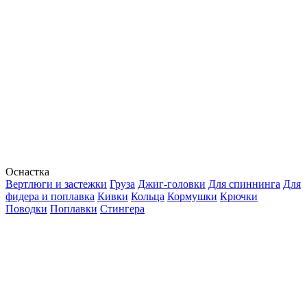
Оснастка
Вертлюги и застежки
Груза
Джиг-головки
Для спиннинга
Для
фидера и поплавка
Кивки
Кольца
Кормушки
Крючки
Поводки
Поплавки
Стингера