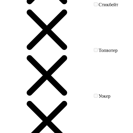
Стикбейт
Топвотер
Уокер