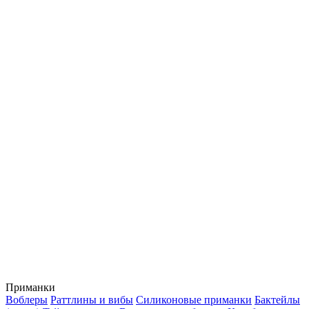
Приманки
Воблеры
Раттлины и вибы
Силиконовые приманки
Бактейлы