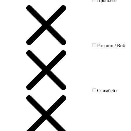
Пропбейт
Раттлин / Виб
Свимбейт