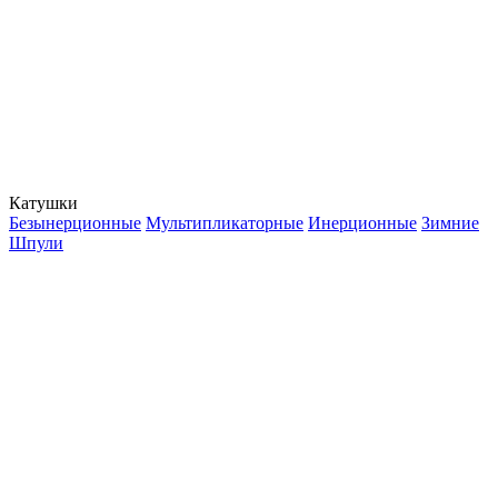
Катушки
Безынерционные
Мультипликаторные
Инерционные
Зимние
Шпули