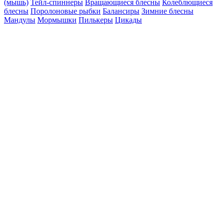
(мышь)
Тейл-спиннеры
Вращающиеся блесны
Колеблющиеся
блесны
Поролоновые рыбки
Балансиры
Зимние блесны
Мандулы
Мормышки
Пилькеры
Цикады