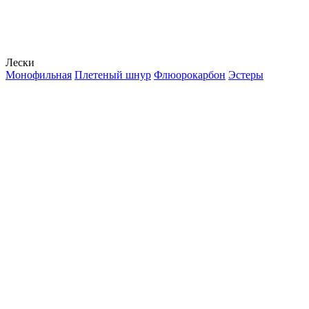
Лески
Монофильная
Плетеный шнур
Флюорокарбон
Эстеры