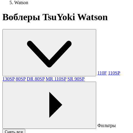
Watson
Воблеры TsuYoki Watson
110F
110SP
130SP
80SP
DR 80SP
MR 110SP
SR 90SP
Фильтры
Снять все