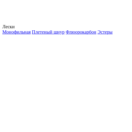
Лески
Монофильная
Плетеный шнур
Флюорокарбон
Эстеры