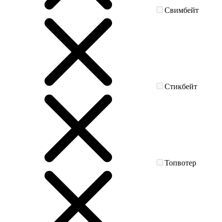
Свимбейт
Стикбейт
Топвотер