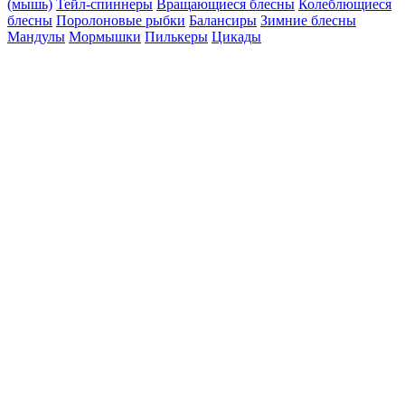
(мышь)
Тейл-спиннеры
Вращающиеся блесны
Колеблющиеся
блесны
Поролоновые рыбки
Балансиры
Зимние блесны
Мандулы
Мормышки
Пилькеры
Цикады