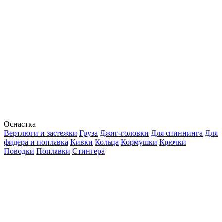
Оснастка
Вертлюги и застежки
Груза
Джиг-головки
Для спиннинга
Для
фидера и поплавка
Кивки
Кольца
Кормушки
Крючки
Поводки
Поплавки
Стингера