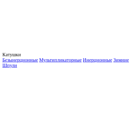
Катушки
Безынерционные
Мультипликаторные
Инерционные
Зимние
Шпули