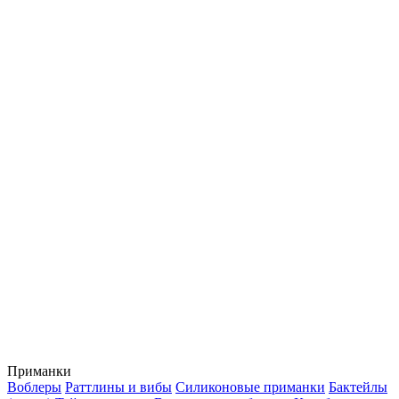
Приманки
Воблеры
Раттлины и вибы
Силиконовые приманки
Бактейлы