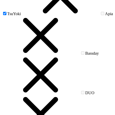
TsuYoki
Apia
Bassday
DUO