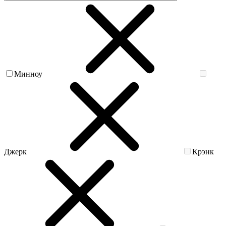
Минноу
Джерк
Крэнк