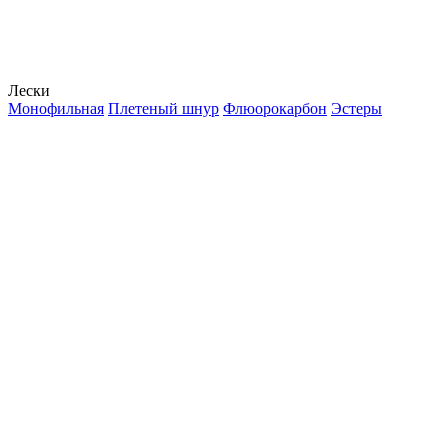
Лески
Монофильная
Плетеный шнур
Флюорокарбон
Эстеры