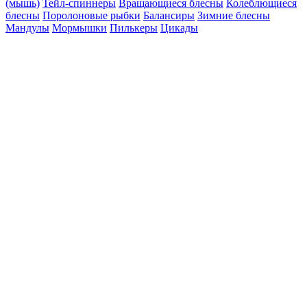
(мышь)
Тейл-спиннеры
Вращающиеся блесны
Колеблющиеся
блесны
Поролоновые рыбки
Балансиры
Зимние блесны
Мандулы
Мормышки
Пилькеры
Цикады