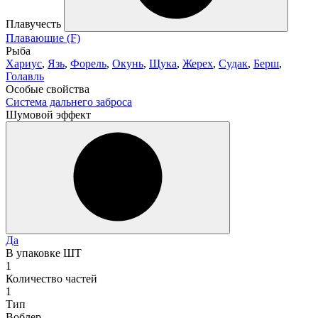
Плавучесть
Плавающие (F)
Рыба
Хариус
,
Язь
,
Форель
,
Окунь
,
Щука
,
Жерех
,
Судак
,
Берш
,
Голавль
Особые свойства
Система дальнего заброса
Шумовой эффект
Да
В упаковке ШТ
1
Количество частей
1
Тип
Воблер