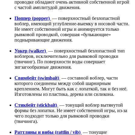
проводке обладают очень активной собственной игрой
с частой амплитудой движения.
Поппер (popper)
— поверхностный безлопастной
воблер, имеющий углубление-выемку в носовой части.
Не имеет собственной игры и анимируется только
рывковой проводкой, совершая «булькающие»
подныривающие движения.
Уокер (walker)
— поверхностный безлопастной тип
воблеров, исключительно для рывковой проводки
(твичинг). По поверхности воды совершает
зигзагообразные движения.
Cвимбейт (swimbait)
— составной воблер, части
которого соединены между собой шарнирным
креплением. Могут быть как с лопаткой, так и без неё.
Изготовлены из пластика, дерева или силикона.
Cтикбейт (stickbait)
— тонущий воблер вытянутой
формы без лопатки. Не имеет собственной игры, из-за
чего подходит только для рывковой проводки
(твичинга).
Раттлины и вибы (rattlin / vib)
— тонущие