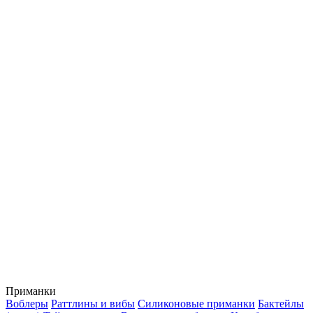
Приманки
Воблеры
Раттлины и вибы
Силиконовые приманки
Бактейлы