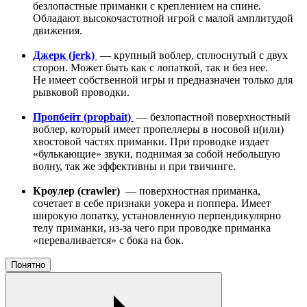
безлопастные приманки с креплением на спине.
Обладают высокочастотной игрой с малой амплитудой
движения.
Джерк (jerk)
— крупный воблер, сплюснутый с двух
сторон. Может быть как с лопаткой, так и без нее.
Не имеет собственной игры и предназначен только для
рывковой проводки.
Пропбейт (propbait)
— безлопастной поверхностный
воблер, который имеет пропеллеры в носовой и(или)
хвостовой частях приманки. При проводке издает
«булькающие» звуки, поднимая за собой небольшую
волну, так же эффективны и при твичинге.
Кроулер (crawler)
— поверхностная приманка,
сочетает в себе признаки уокера и поппера. Имеет
широкую лопатку, установленную перпендикулярно
телу приманки, из-за чего при проводке приманка
«переваливается» с бока на бок.
Понятно