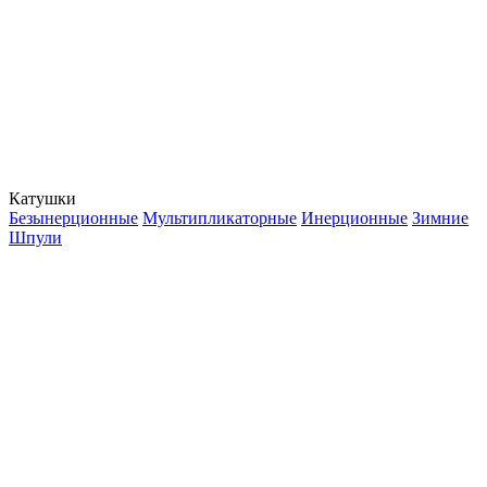
Катушки
Безынерционные
Мультипликаторные
Инерционные
Зимние
Шпули