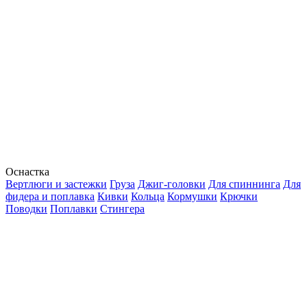
Оснастка
Вертлюги и застежки
Груза
Джиг-головки
Для спиннинга
Для
фидера и поплавка
Кивки
Кольца
Кормушки
Крючки
Поводки
Поплавки
Стингера