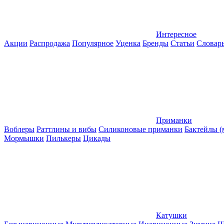
Интересное
Акции
Распродажа
Популярное
Уценка
Бренды
Статьи
Словар
Приманки
Воблеры
Раттлины и вибы
Силиконовые приманки
Бактейлы 
Мормышки
Пилькеры
Цикады
Катушки