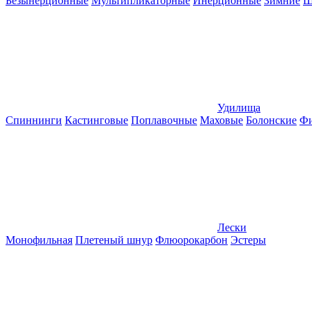
Безынерционные
Мультипликаторные
Инерционные
Зимние
Ш
Удилища
Спиннинги
Кастинговые
Поплавочные
Маховые
Болонские
Фи
Лески
Монофильная
Плетеный шнур
Флюорокарбон
Эстеры