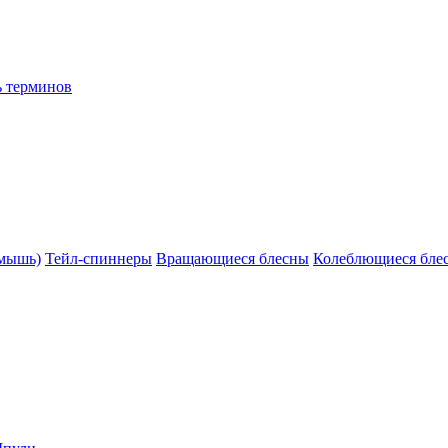
ь терминов
(мышь)
Тейл-спиннеры
Вращающиеся блесны
Колеблющиеся бле