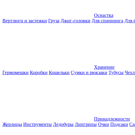
Оснастка
Вертлюги и застежки
Груза
Джиг-головки
Для спиннинга
Для 
Хранение
Гермомешки
Коробки
Кошельки
Сумки и рюкзаки
Тубусы
Чехл
Принадлежности
Жерлицы
Инструменты
Ледобуры
Липгрипы
Очки
Подсаки
Са