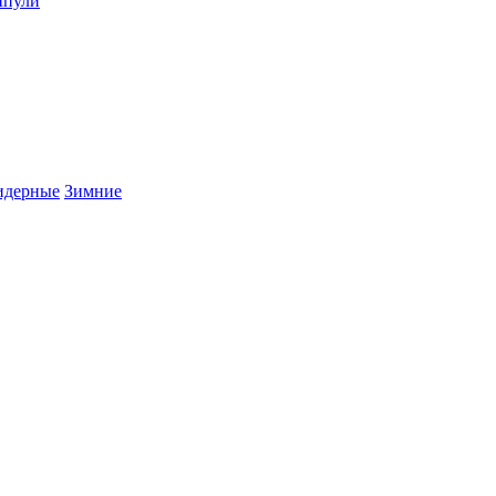
пули
дерные
Зимние