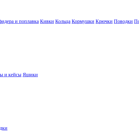
фидера и поплавка
Кивки
Кольца
Кормушки
Крючки
Поводки
П
ы и кейсы
Ящики
дки