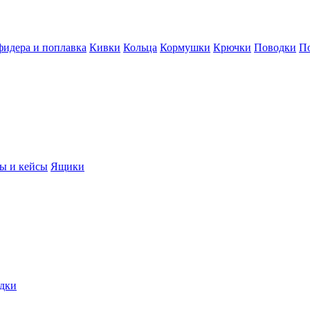
фидера и поплавка
Кивки
Кольца
Кормушки
Крючки
Поводки
П
ы и кейсы
Ящики
дки