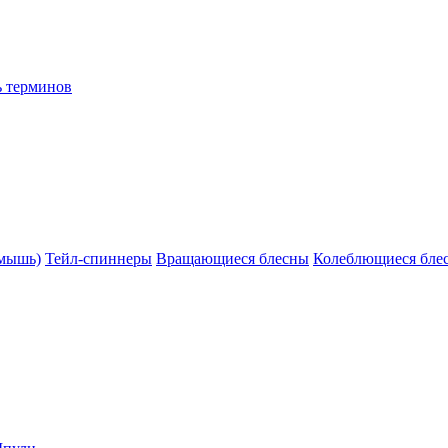
ь терминов
(мышь)
Тейл-спиннеры
Вращающиеся блесны
Колеблющиеся бле