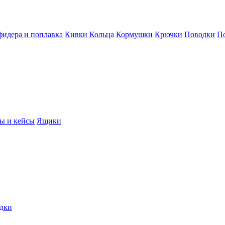
фидера и поплавка
Кивки
Кольца
Кормушки
Крючки
Поводки
П
ы и кейсы
Ящики
дки