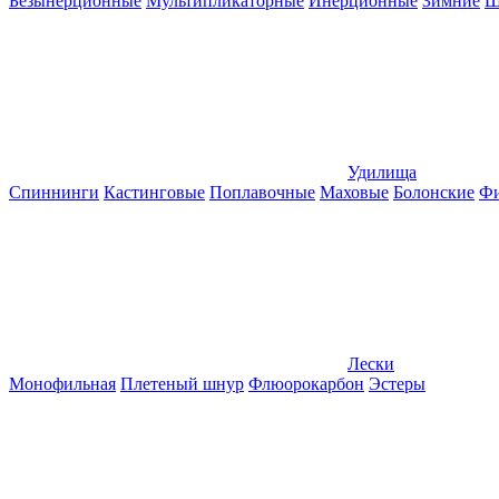
Безынерционные
Мультипликаторные
Инерционные
Зимние
Ш
Удилища
Спиннинги
Кастинговые
Поплавочные
Маховые
Болонские
Фи
Лески
Монофильная
Плетеный шнур
Флюорокарбон
Эстеры