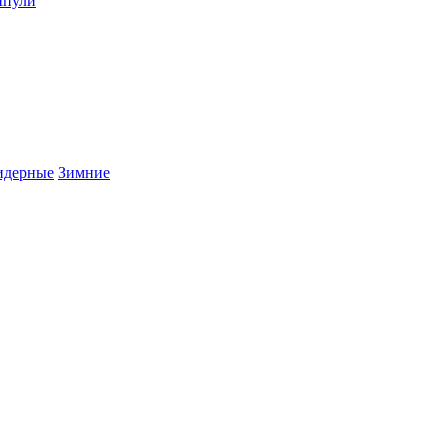
пули
дерные
Зимние