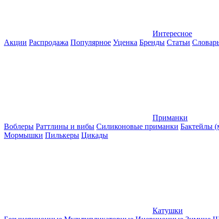
Интересное
Акции
Распродажа
Популярное
Уценка
Бренды
Статьи
Словар
Приманки
Воблеры
Раттлины и вибы
Силиконовые приманки
Бактейлы 
Мормышки
Пилькеры
Цикады
Катушки