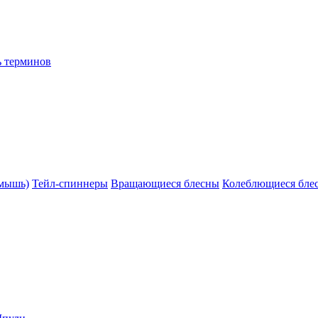
ь терминов
(мышь)
Тейл-спиннеры
Вращающиеся блесны
Колеблющиеся бле