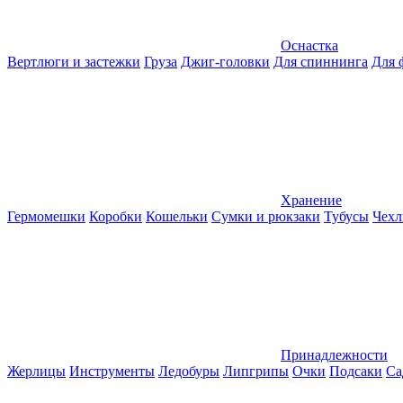
Оснастка
Вертлюги и застежки
Груза
Джиг-головки
Для спиннинга
Для 
Хранение
Гермомешки
Коробки
Кошельки
Сумки и рюкзаки
Тубусы
Чехл
Принадлежности
Жерлицы
Инструменты
Ледобуры
Липгрипы
Очки
Подсаки
Са