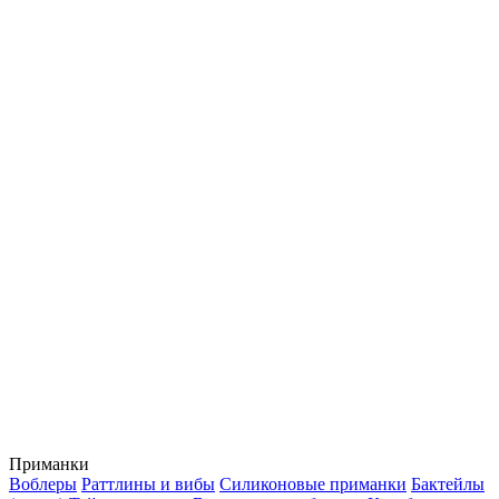
Приманки
Воблеры
Раттлины и вибы
Силиконовые приманки
Бактейлы