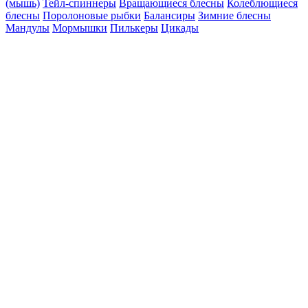
(мышь)
Тейл-спиннеры
Вращающиеся блесны
Колеблющиеся
блесны
Поролоновые рыбки
Балансиры
Зимние блесны
Мандулы
Мормышки
Пилькеры
Цикады