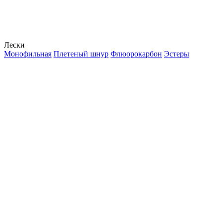
Лески
Монофильная
Плетеный шнур
Флюорокарбон
Эстеры