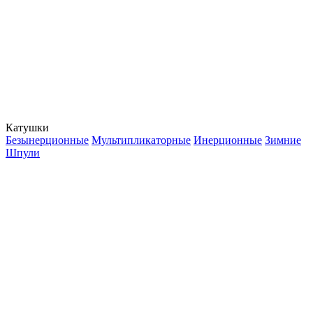
Катушки
Безынерционные
Мультипликаторные
Инерционные
Зимние
Шпули