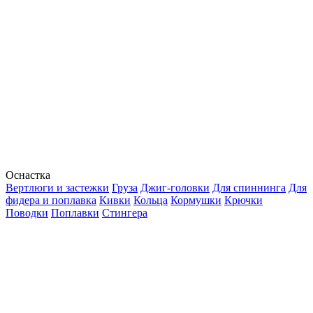
Оснастка
Вертлюги и застежки
Груза
Джиг-головки
Для спиннинга
Для
фидера и поплавка
Кивки
Кольца
Кормушки
Крючки
Поводки
Поплавки
Стингера