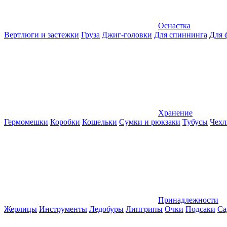
Оснастка
Вертлюги и застежки
Груза
Джиг-головки
Для спиннинга
Для 
Хранение
Гермомешки
Коробки
Кошельки
Сумки и рюкзаки
Тубусы
Чехл
Принадлежности
Жерлицы
Инструменты
Ледобуры
Липгрипы
Очки
Подсаки
Са