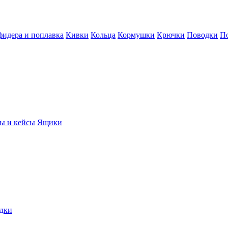
фидера и поплавка
Кивки
Кольца
Кормушки
Крючки
Поводки
П
ы и кейсы
Ящики
дки