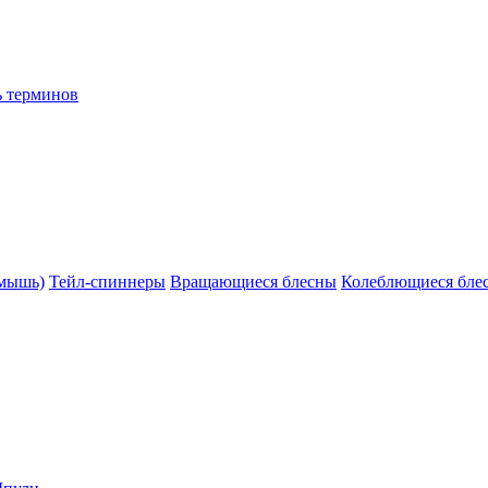
ь терминов
(мышь)
Тейл-спиннеры
Вращающиеся блесны
Колеблющиеся бле