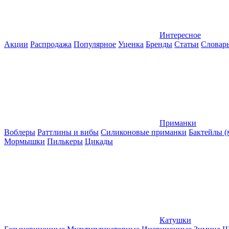
Интересное
Акции
Распродажа
Популярное
Уценка
Бренды
Статьи
Словар
Приманки
Воблеры
Раттлины и вибы
Силиконовые приманки
Бактейлы 
Мормышки
Пилькеры
Цикады
Катушки