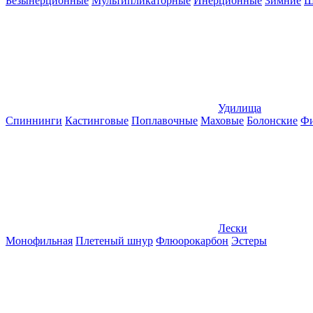
Безынерционные
Мультипликаторные
Инерционные
Зимние
Ш
Удилища
Спиннинги
Кастинговые
Поплавочные
Маховые
Болонские
Фи
Лески
Монофильная
Плетеный шнур
Флюорокарбон
Эстеры