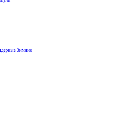
пули
дерные
Зимние