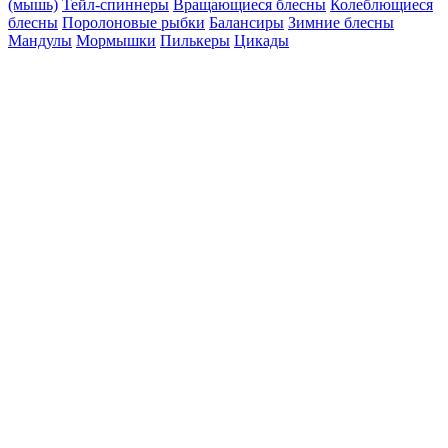
(мышь)
Тейл-спиннеры
Вращающиеся блесны
Колеблющиеся
блесны
Поролоновые рыбки
Балансиры
Зимние блесны
Мандулы
Мормышки
Пилькеры
Цикады