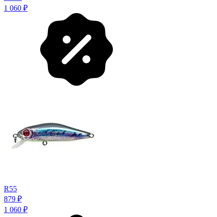
1 060
₽
R55
879
₽
1 060
₽