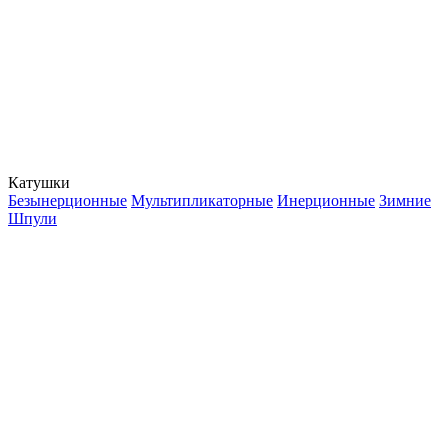
Катушки
Безынерционные
Мультипликаторные
Инерционные
Зимние
Шпули