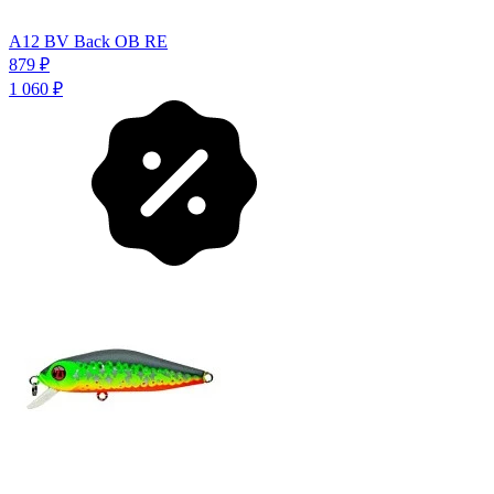
A12 BV Back OB RE
879
₽
1 060
₽