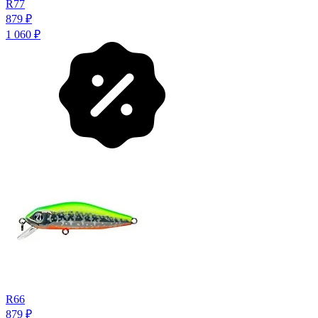
R77
879
₽
1 060
₽
R66
879
₽