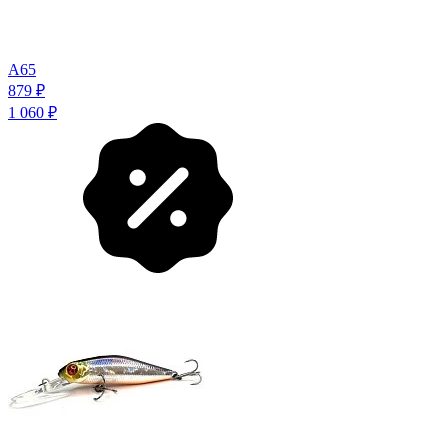
A65
879
₽
1 060
₽