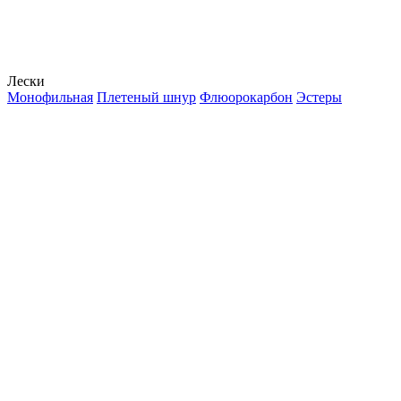
Лески
Монофильная
Плетеный шнур
Флюорокарбон
Эстеры