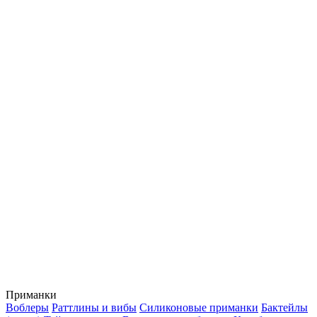
Приманки
Воблеры
Раттлины и вибы
Силиконовые приманки
Бактейлы