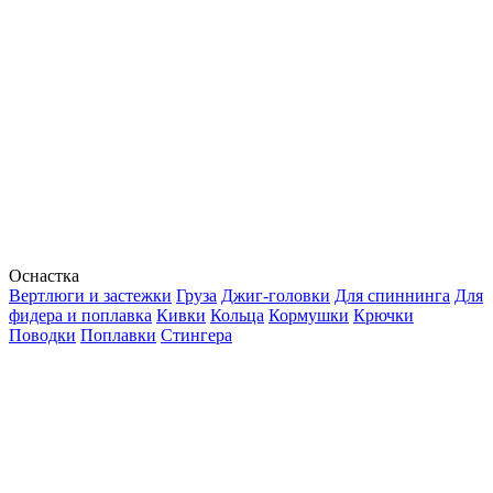
Оснастка
Вертлюги и застежки
Груза
Джиг-головки
Для спиннинга
Для
фидера и поплавка
Кивки
Кольца
Кормушки
Крючки
Поводки
Поплавки
Стингера