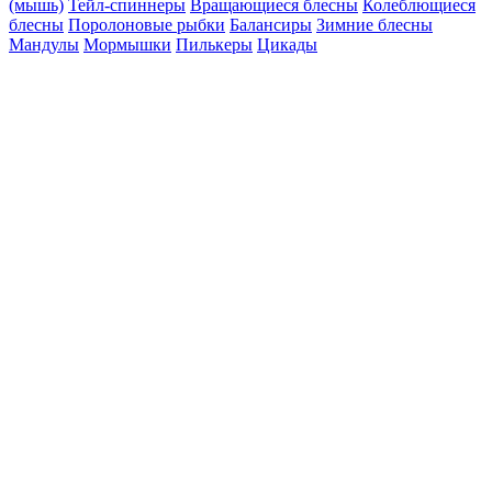
(мышь)
Тейл-спиннеры
Вращающиеся блесны
Колеблющиеся
блесны
Поролоновые рыбки
Балансиры
Зимние блесны
Мандулы
Мормышки
Пилькеры
Цикады