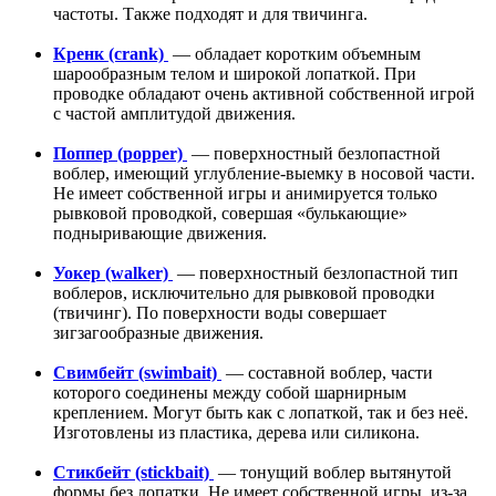
частоты. Также подходят и для твичинга.
Кренк (сrank)
— обладает коротким объемным
шарообразным телом и широкой лопаткой. При
проводке обладают очень активной собственной игрой
с частой амплитудой движения.
Поппер (popper)
— поверхностный безлопастной
воблер, имеющий углубление-выемку в носовой части.
Не имеет собственной игры и анимируется только
рывковой проводкой, совершая «булькающие»
подныривающие движения.
Уокер (walker)
— поверхностный безлопастной тип
воблеров, исключительно для рывковой проводки
(твичинг). По поверхности воды совершает
зигзагообразные движения.
Cвимбейт (swimbait)
— составной воблер, части
которого соединены между собой шарнирным
креплением. Могут быть как с лопаткой, так и без неё.
Изготовлены из пластика, дерева или силикона.
Cтикбейт (stickbait)
— тонущий воблер вытянутой
формы без лопатки. Не имеет собственной игры, из-за