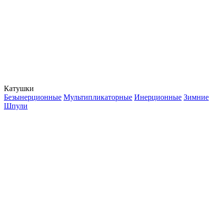
Катушки
Безынерционные
Мультипликаторные
Инерционные
Зимние
Шпули