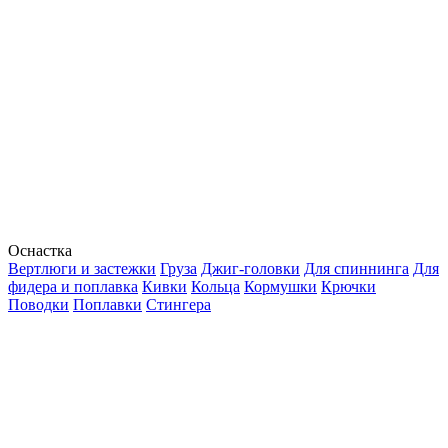
Оснастка
Вертлюги и застежки
Груза
Джиг-головки
Для спиннинга
Для
фидера и поплавка
Кивки
Кольца
Кормушки
Крючки
Поводки
Поплавки
Стингера