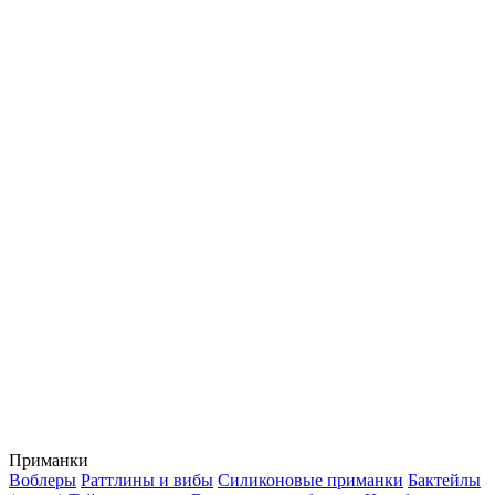
Приманки
Воблеры
Раттлины и вибы
Силиконовые приманки
Бактейлы