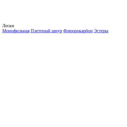
Лески
Монофильная
Плетеный шнур
Флюорокарбон
Эстеры