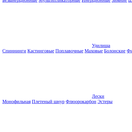
Безынерционные
Мультипликаторные
Инерционные
Зимние
Ш
Удилища
Спиннинги
Кастинговые
Поплавочные
Маховые
Болонские
Фи
Лески
Монофильная
Плетеный шнур
Флюорокарбон
Эстеры