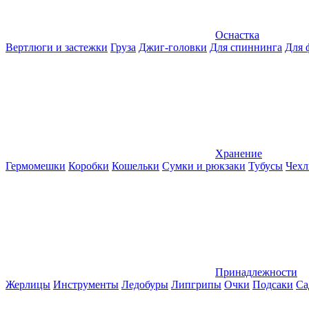
Оснастка
Вертлюги и застежки
Груза
Джиг-головки
Для спиннинга
Для 
Хранение
Гермомешки
Коробки
Кошельки
Сумки и рюкзаки
Тубусы
Чехл
Принадлежности
Жерлицы
Инструменты
Ледобуры
Липгрипы
Очки
Подсаки
Са