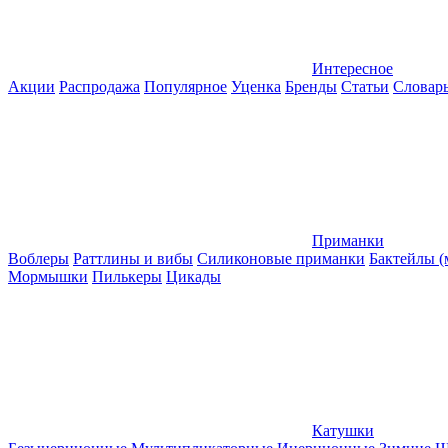
Интересное
Акции
Распродажа
Популярное
Уценка
Бренды
Статьи
Словар
Приманки
Воблеры
Раттлины и вибы
Силиконовые приманки
Бактейлы 
Мормышки
Пилькеры
Цикады
Катушки