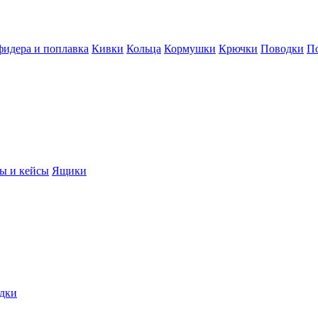
фидера и поплавка
Кивки
Кольца
Кормушки
Крючки
Поводки
П
ы и кейсы
Ящики
дки