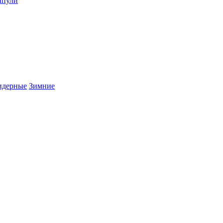
пули
дерные
Зимние