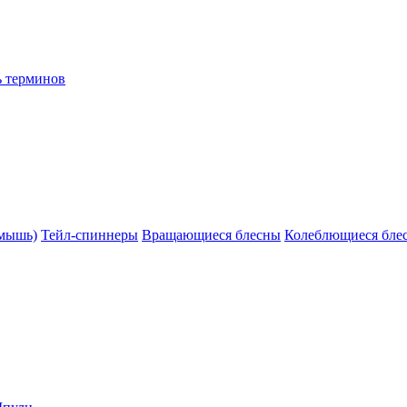
ь терминов
(мышь)
Тейл-спиннеры
Вращающиеся блесны
Колеблющиеся бле