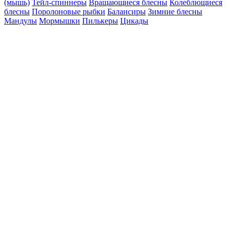
(мышь)
Тейл-спиннеры
Вращающиеся блесны
Колеблющиеся
блесны
Поролоновые рыбки
Балансиры
Зимние блесны
Мандулы
Мормышки
Пилькеры
Цикады