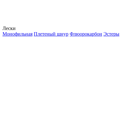
Лески
Монофильная
Плетеный шнур
Флюорокарбон
Эстеры