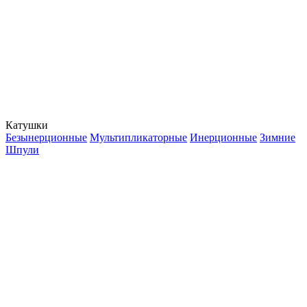
Катушки
Безынерционные
Мультипликаторные
Инерционные
Зимние
Шпули