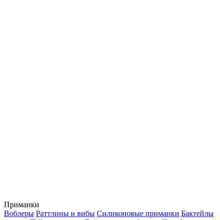
Приманки
Воблеры
Раттлины и вибы
Силиконовые приманки
Бактейлы