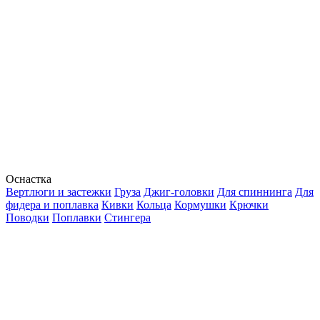
Оснастка
Вертлюги и застежки
Груза
Джиг-головки
Для спиннинга
Для
фидера и поплавка
Кивки
Кольца
Кормушки
Крючки
Поводки
Поплавки
Стингера