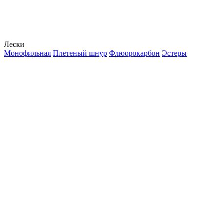
Лески
Монофильная
Плетеный шнур
Флюорокарбон
Эстеры