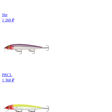
Sbr
1 260
₽
PRCL
1 360
₽