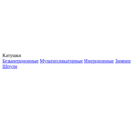
Катушки
Безынерционные
Мультипликаторные
Инерционные
Зимние
Шпули