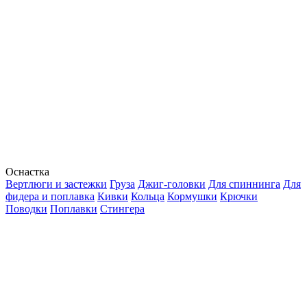
Оснастка
Вертлюги и застежки
Груза
Джиг-головки
Для спиннинга
Для
фидера и поплавка
Кивки
Кольца
Кормушки
Крючки
Поводки
Поплавки
Стингера