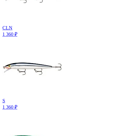
CLN
1 360
₽
S
1 360
₽