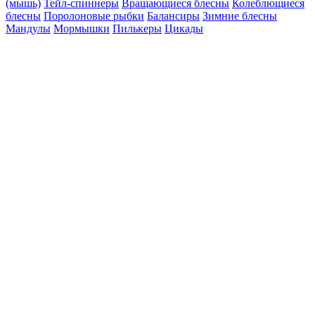
(мышь)
Тейл-спиннеры
Вращающиеся блесны
Колеблющиеся
блесны
Поролоновые рыбки
Балансиры
Зимние блесны
Мандулы
Мормышки
Пилькеры
Цикады