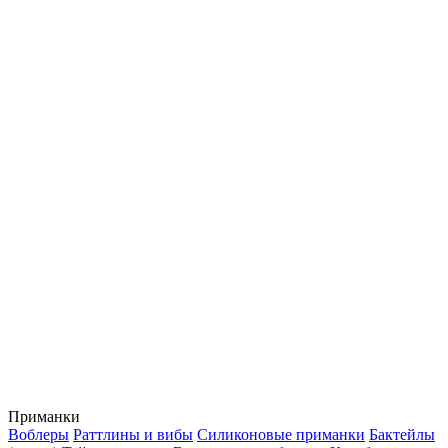
Приманки
Воблеры
Раттлины и вибы
Силиконовые приманки
Бактейлы