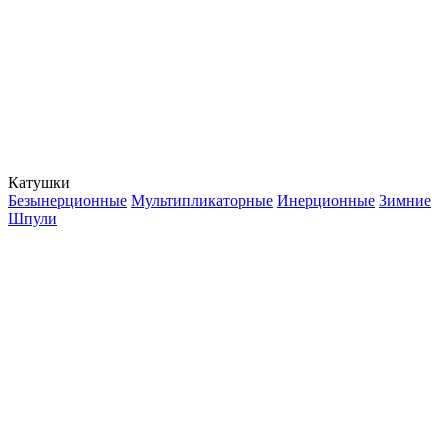
Катушки
Безынерционные
Мультипликаторные
Инерционные
Зимние
Шпули