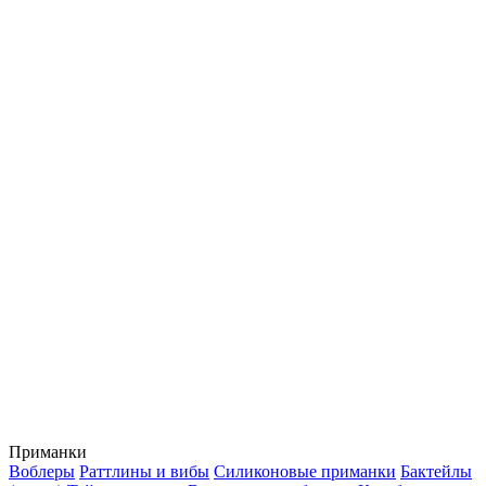
Приманки
Воблеры
Раттлины и вибы
Силиконовые приманки
Бактейлы