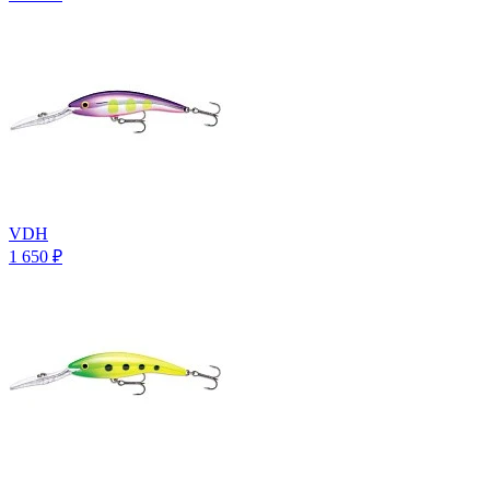
VDH
1 650
₽