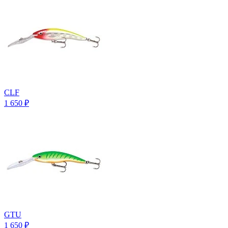
CLF
1 650
₽
GTU
1 650
₽