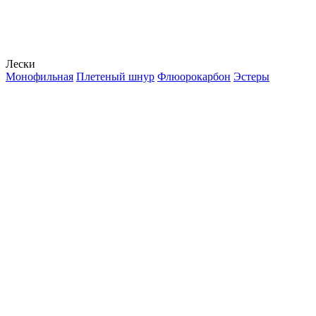
Лески
Монофильная
Плетеный шнур
Флюорокарбон
Эстеры