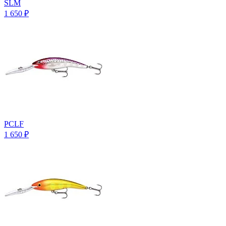
SLM
1 650
₽
PCLF
1 650
₽