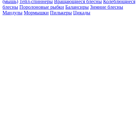
(мышь)
Тейл-спиннеры
Вращающиеся блесны
Колеблющиеся
блесны
Поролоновые рыбки
Балансиры
Зимние блесны
Мандулы
Мормышки
Пилькеры
Цикады