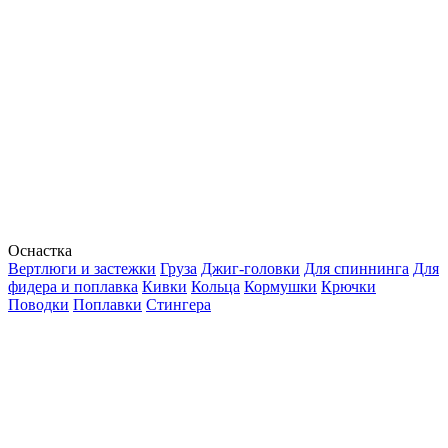
Оснастка
Вертлюги и застежки
Груза
Джиг-головки
Для спиннинга
Для
фидера и поплавка
Кивки
Кольца
Кормушки
Крючки
Поводки
Поплавки
Стингера