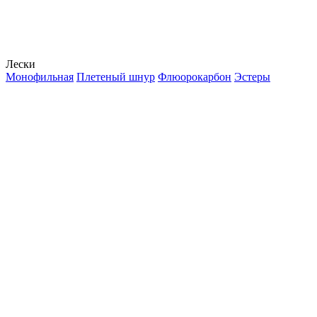
Лески
Монофильная
Плетеный шнур
Флюорокарбон
Эстеры