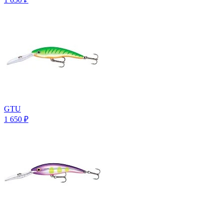
GTU
1 650
₽