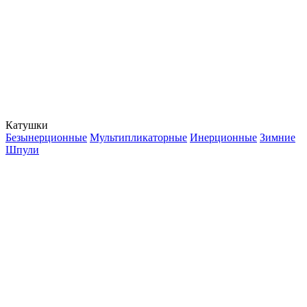
Катушки
Безынерционные
Мультипликаторные
Инерционные
Зимние
Шпули