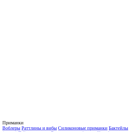
Приманки
Воблеры
Раттлины и вибы
Силиконовые приманки
Бактейлы