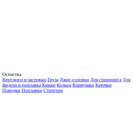
Оснастка
Вертлюги и застежки
Груза
Джиг-головки
Для спиннинга
Для
фидера и поплавка
Кивки
Кольца
Кормушки
Крючки
Поводки
Поплавки
Стингера