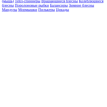
(мышь)
Тейл-спиннеры
Вращающиеся блесны
Колеблющиеся
блесны
Поролоновые рыбки
Балансиры
Зимние блесны
Мандулы
Мормышки
Пилькеры
Цикады