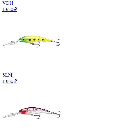
VDH
1 650
₽
SLM
1 650
₽