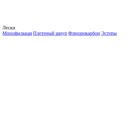
Лески
Монофильная
Плетеный шнур
Флюорокарбон
Эстеры