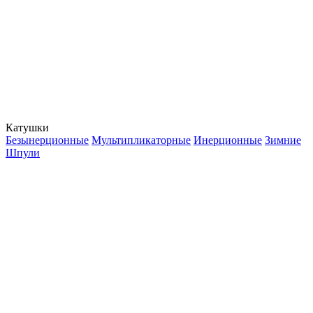
Катушки
Безынерционные
Мультипликаторные
Инерционные
Зимние
Шпули