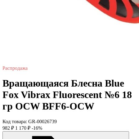
Распродажа
Вращающаяся Блесна Blue
Fox Vibrax Fluorescent №6 18
гр OCW BFF6-OCW
Код товара:
GR-00026739
982
₽
1 170
₽
-16%