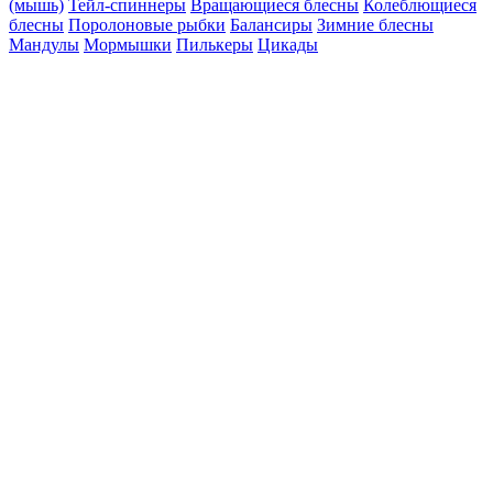
(мышь)
Тейл-спиннеры
Вращающиеся блесны
Колеблющиеся
блесны
Поролоновые рыбки
Балансиры
Зимние блесны
Мандулы
Мормышки
Пилькеры
Цикады