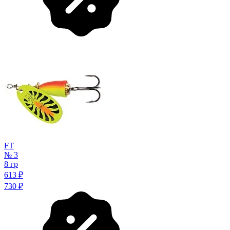
FT
№ 3
8 гр
613
₽
730
₽