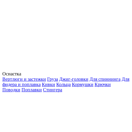
Оснастка
Вертлюги и застежки
Груза
Джиг-головки
Для спиннинга
Для
фидера и поплавка
Кивки
Кольца
Кормушки
Крючки
Поводки
Поплавки
Стингера