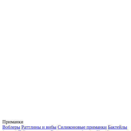
Приманки
Воблеры
Раттлины и вибы
Силиконовые приманки
Бактейлы