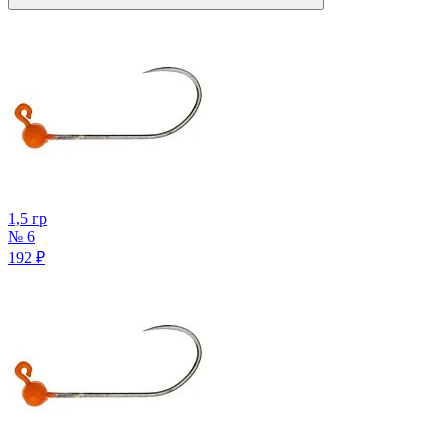
1,5 гр
№ 6
192
₽