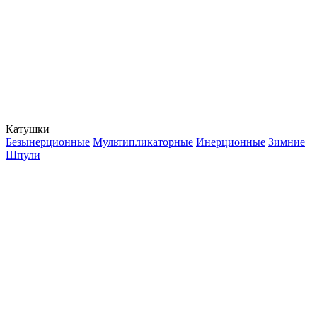
Катушки
Безынерционные
Мультипликаторные
Инерционные
Зимние
Шпули