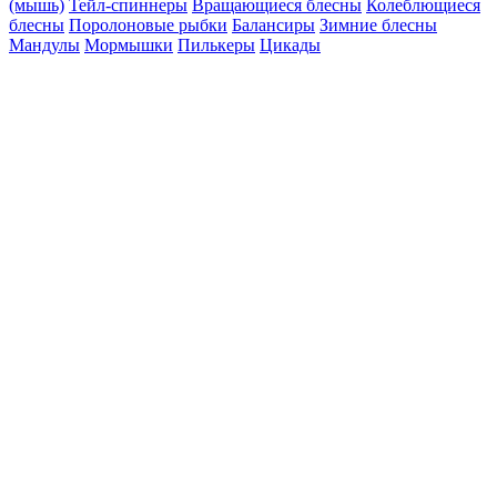
(мышь)
Тейл-спиннеры
Вращающиеся блесны
Колеблющиеся
блесны
Поролоновые рыбки
Балансиры
Зимние блесны
Мандулы
Мормышки
Пилькеры
Цикады