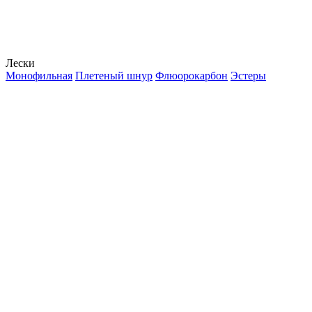
Лески
Монофильная
Плетеный шнур
Флюорокарбон
Эстеры