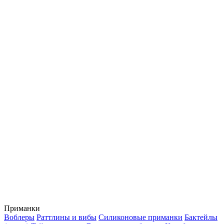
Приманки
Воблеры
Раттлины и вибы
Силиконовые приманки
Бактейлы