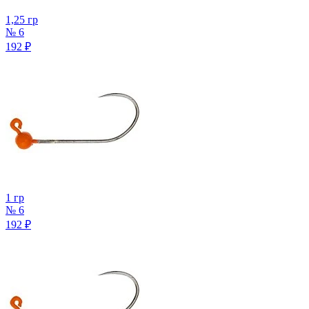
1,25 гр
№ 6
192
₽
1 гр
№ 6
192
₽