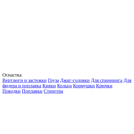
Оснастка
Вертлюги и застежки
Груза
Джиг-головки
Для спиннинга
Для
фидера и поплавка
Кивки
Кольца
Кормушки
Крючки
Поводки
Поплавки
Стингера