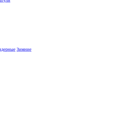
пули
дерные
Зимние