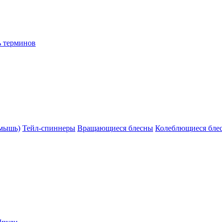
ь терминов
(мышь)
Тейл-спиннеры
Вращающиеся блесны
Колеблющиеся бле