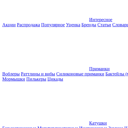
Интересное
Акции
Распродажа
Популярное
Уценка
Бренды
Статьи
Словар
Приманки
Воблеры
Раттлины и вибы
Силиконовые приманки
Бактейлы 
Мормышки
Пилькеры
Цикады
Катушки