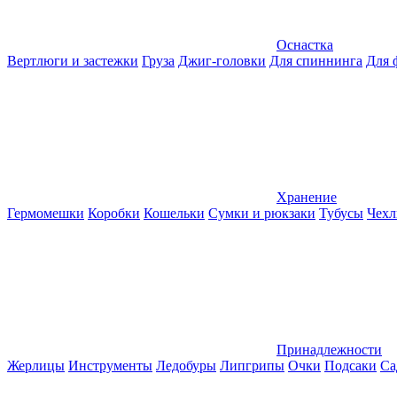
Оснастка
Вертлюги и застежки
Груза
Джиг-головки
Для спиннинга
Для 
Хранение
Гермомешки
Коробки
Кошельки
Сумки и рюкзаки
Тубусы
Чехл
Принадлежности
Жерлицы
Инструменты
Ледобуры
Липгрипы
Очки
Подсаки
Са