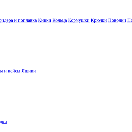
фидера и поплавка
Кивки
Кольца
Кормушки
Крючки
Поводки
П
ы и кейсы
Ящики
дки