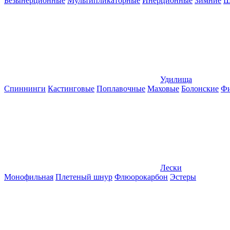
Безынерционные
Мультипликаторные
Инерционные
Зимние
Ш
Удилища
Спиннинги
Кастинговые
Поплавочные
Маховые
Болонские
Фи
Лески
Монофильная
Плетеный шнур
Флюорокарбон
Эстеры