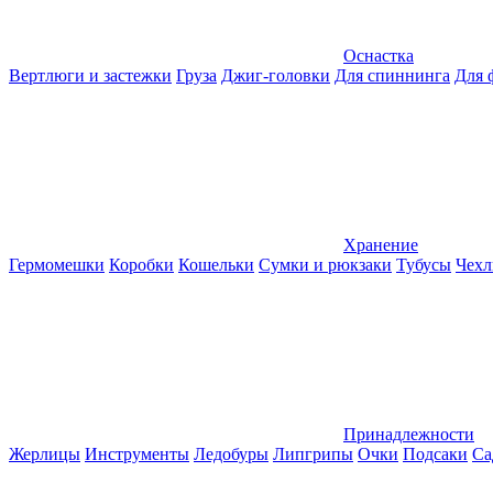
Оснастка
Вертлюги и застежки
Груза
Джиг-головки
Для спиннинга
Для 
Хранение
Гермомешки
Коробки
Кошельки
Сумки и рюкзаки
Тубусы
Чехл
Принадлежности
Жерлицы
Инструменты
Ледобуры
Липгрипы
Очки
Подсаки
Са