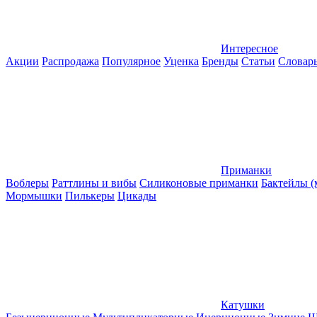
Интересное
Акции
Распродажа
Популярное
Уценка
Бренды
Статьи
Словар
Приманки
Воблеры
Раттлины и вибы
Силиконовые приманки
Бактейлы 
Мормышки
Пилькеры
Цикады
Катушки