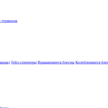
ь терминов
(мышь)
Тейл-спиннеры
Вращающиеся блесны
Колеблющиеся бле