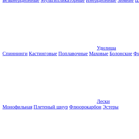
Безынерционные
Мультипликаторные
Инерционные
Зимние
Ш
Удилища
Спиннинги
Кастинговые
Поплавочные
Маховые
Болонские
Фи
Лески
Монофильная
Плетеный шнур
Флюорокарбон
Эстеры