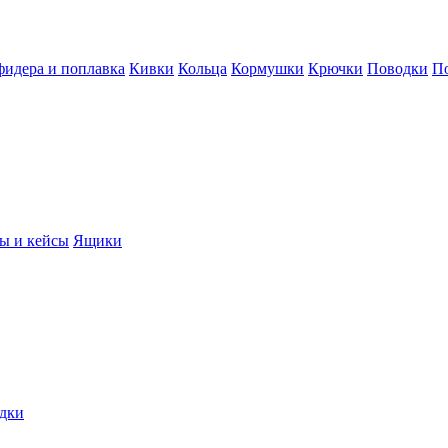
фидера и поплавка
Кивки
Кольца
Кормушки
Крючки
Поводки
П
ы и кейсы
Ящики
дки