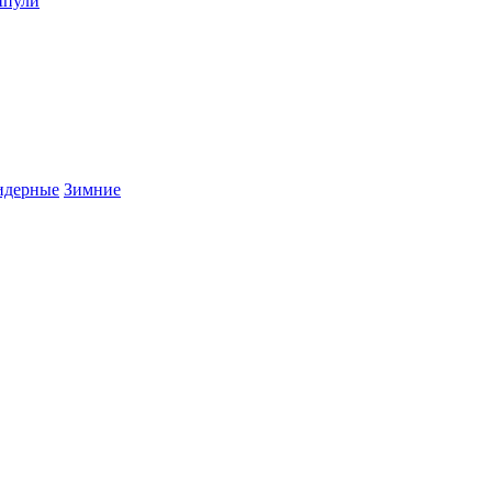
пули
дерные
Зимние