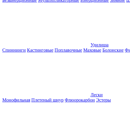
Безынерционные
Мультипликаторные
Инерционные
Зимние
Ш
Удилища
Спиннинги
Кастинговые
Поплавочные
Маховые
Болонские
Фи
Лески
Монофильная
Плетеный шнур
Флюорокарбон
Эстеры