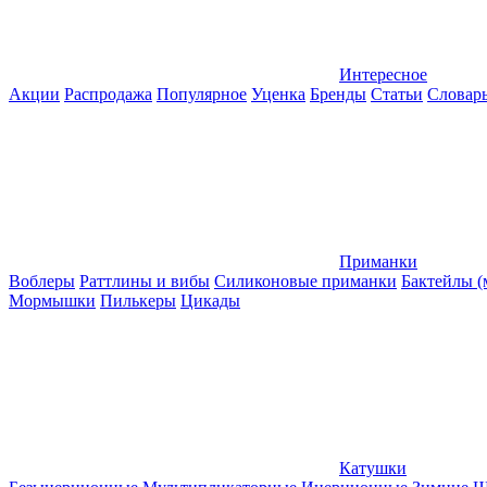
Интересное
Акции
Распродажа
Популярное
Уценка
Бренды
Статьи
Словар
Приманки
Воблеры
Раттлины и вибы
Силиконовые приманки
Бактейлы 
Мормышки
Пилькеры
Цикады
Катушки