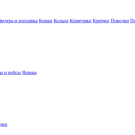
фидера и поплавка
Кивки
Кольца
Кормушки
Крючки
Поводки
П
ы и кейсы
Ящики
дки