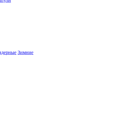
пули
дерные
Зимние