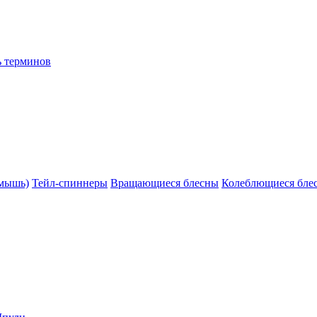
ь терминов
(мышь)
Тейл-спиннеры
Вращающиеся блесны
Колеблющиеся бле