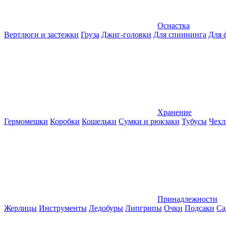
Оснастка
Вертлюги и застежки
Груза
Джиг-головки
Для спиннинга
Для 
Хранение
Гермомешки
Коробки
Кошельки
Сумки и рюкзаки
Тубусы
Чехл
Принадлежности
Жерлицы
Инструменты
Ледобуры
Липгрипы
Очки
Подсаки
Са