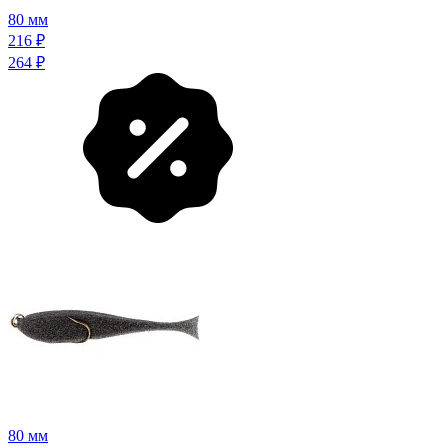
80 мм
216
₽
264
₽
80 мм