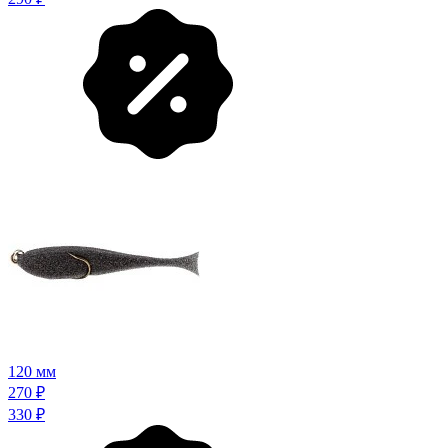
120 мм
270
₽
330
₽