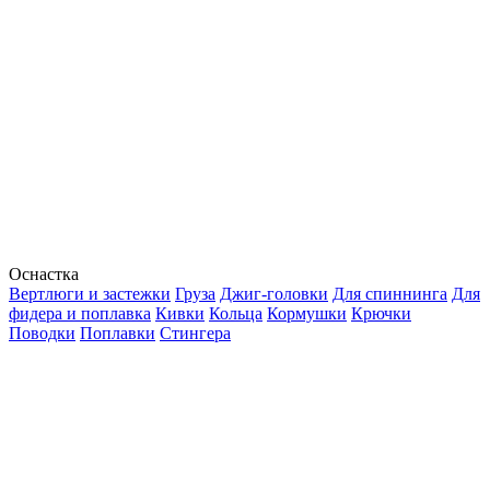
Оснастка
Вертлюги и застежки
Груза
Джиг-головки
Для спиннинга
Для
фидера и поплавка
Кивки
Кольца
Кормушки
Крючки
Поводки
Поплавки
Стингера