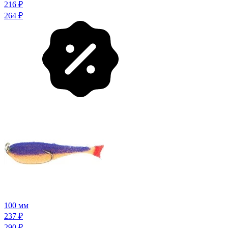
216
₽
264
₽
100 мм
237
₽
290
₽