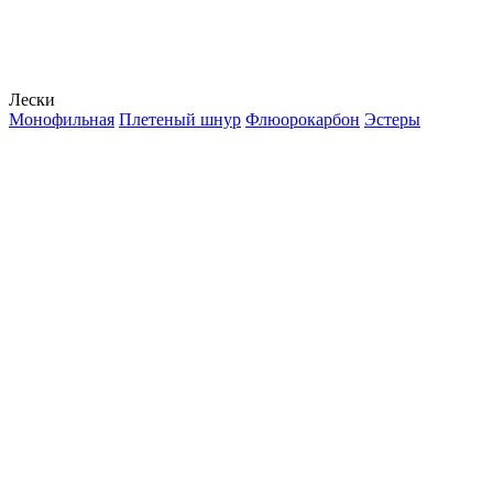
Лески
Монофильная
Плетеный шнур
Флюорокарбон
Эстеры