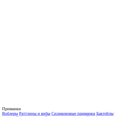
Приманки
Воблеры
Раттлины и вибы
Силиконовые приманки
Бактейлы