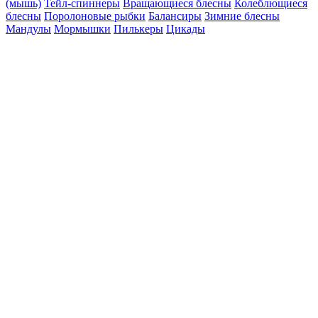
(мышь)
Тейл-спиннеры
Вращающиеся блесны
Колеблющиеся
блесны
Поролоновые рыбки
Балансиры
Зимние блесны
Мандулы
Мормышки
Пилькеры
Цикады