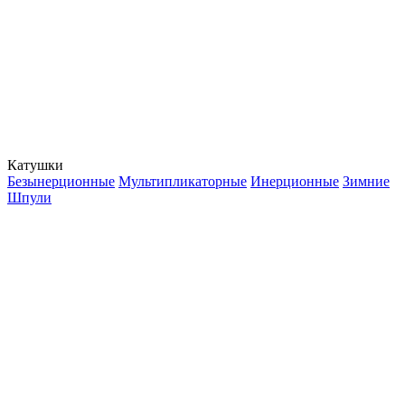
Катушки
Безынерционные
Мультипликаторные
Инерционные
Зимние
Шпули