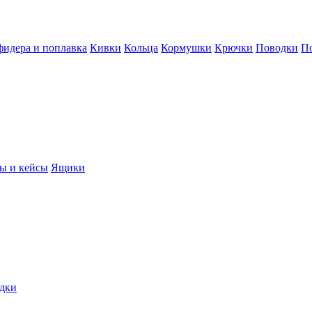
фидера и поплавка
Кивки
Кольца
Кормушки
Крючки
Поводки
П
ы и кейсы
Ящики
дки