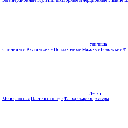
Безынерционные
Мультипликаторные
Инерционные
Зимние
Ш
Удилища
Спиннинги
Кастинговые
Поплавочные
Маховые
Болонские
Фи
Лески
Монофильная
Плетеный шнур
Флюорокарбон
Эстеры