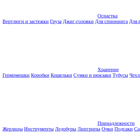
Оснастка
Вертлюги и застежки
Груза
Джиг-головки
Для спиннинга
Для 
Хранение
Гермомешки
Коробки
Кошельки
Сумки и рюкзаки
Тубусы
Чехл
Принадлежности
Жерлицы
Инструменты
Ледобуры
Липгрипы
Очки
Подсаки
Са