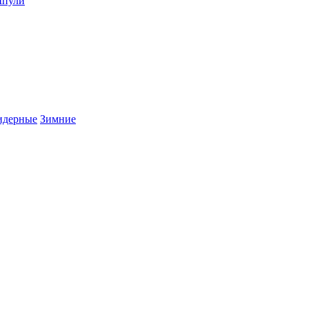
пули
дерные
Зимние