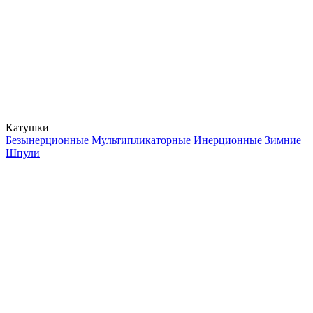
Катушки
Безынерционные
Мультипликаторные
Инерционные
Зимние
Шпули