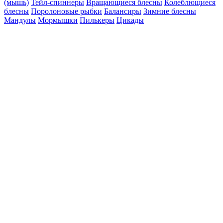
(мышь)
Тейл-спиннеры
Вращающиеся блесны
Колеблющиеся
блесны
Поролоновые рыбки
Балансиры
Зимние блесны
Мандулы
Мормышки
Пилькеры
Цикады