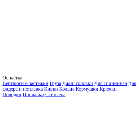
Оснастка
Вертлюги и застежки
Груза
Джиг-головки
Для спиннинга
Для
фидера и поплавка
Кивки
Кольца
Кормушки
Крючки
Поводки
Поплавки
Стингера