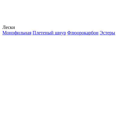
Лески
Монофильная
Плетеный шнур
Флюорокарбон
Эстеры