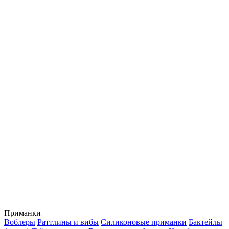
Приманки
Воблеры
Раттлины и вибы
Силиконовые приманки
Бактейлы