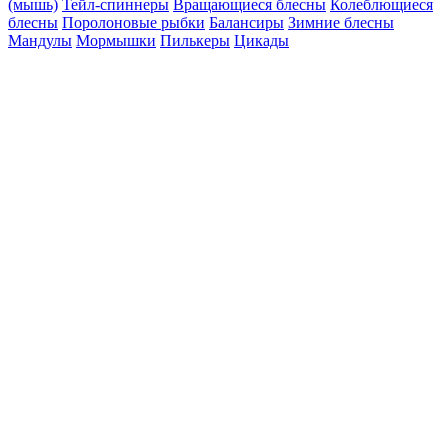
(мышь)
Тейл-спиннеры
Вращающиеся блесны
Колеблющиеся
блесны
Поролоновые рыбки
Балансиры
Зимние блесны
Мандулы
Мормышки
Пилькеры
Цикады