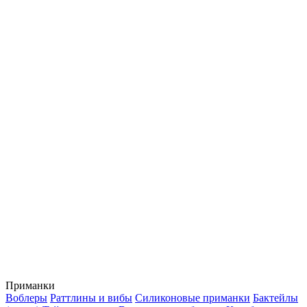
Приманки
Воблеры
Раттлины и вибы
Силиконовые приманки
Бактейлы