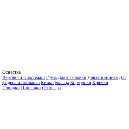
Оснастка
Вертлюги и застежки
Груза
Джиг-головки
Для спиннинга
Для
фидера и поплавка
Кивки
Кольца
Кормушки
Крючки
Поводки
Поплавки
Стингера