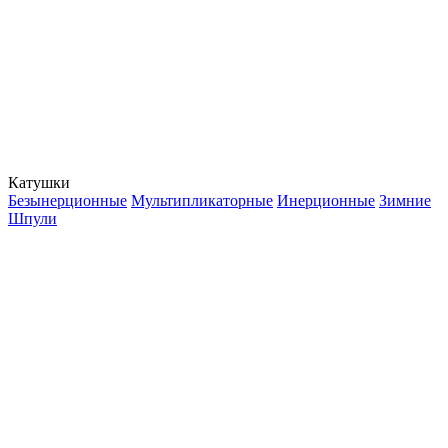
Катушки
Безынерционные
Мультипликаторные
Инерционные
Зимние
Шпули