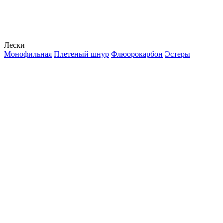
Лески
Монофильная
Плетеный шнур
Флюорокарбон
Эстеры