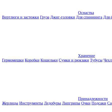
Оснастка
Вертлюги и застежки
Груза
Джиг-головки
Для спиннинга
Для 
Хранение
Гермомешки
Коробки
Кошельки
Сумки и рюкзаки
Тубусы
Чехл
Принадлежности
Жерлицы
Инструменты
Ледобуры
Липгрипы
Очки
Подсаки
Са