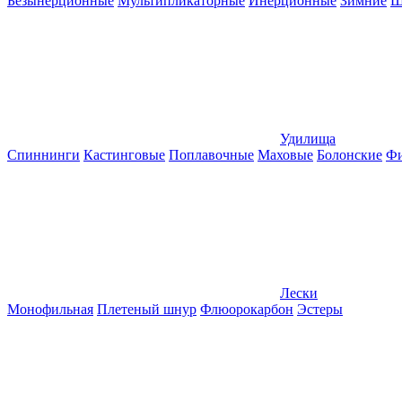
Безынерционные
Мультипликаторные
Инерционные
Зимние
Ш
Удилища
Спиннинги
Кастинговые
Поплавочные
Маховые
Болонские
Фи
Лески
Монофильная
Плетеный шнур
Флюорокарбон
Эстеры