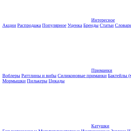
Интересное
Акции
Распродажа
Популярное
Уценка
Бренды
Статьи
Словар
Приманки
Воблеры
Раттлины и вибы
Силиконовые приманки
Бактейлы 
Мормышки
Пилькеры
Цикады
Катушки