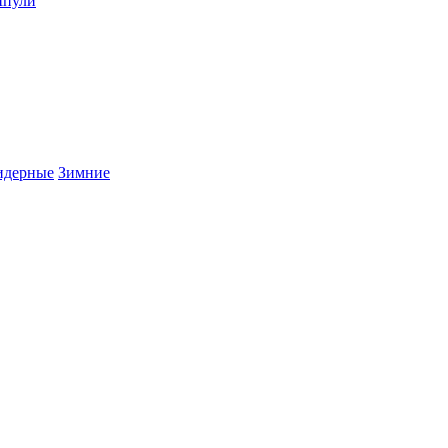
пули
дерные
Зимние