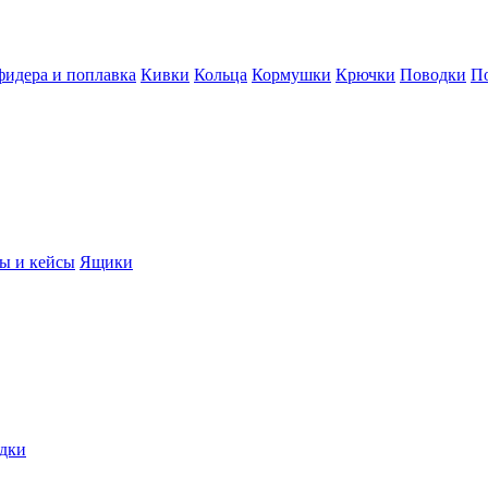
фидера и поплавка
Кивки
Кольца
Кормушки
Крючки
Поводки
П
ы и кейсы
Ящики
дки