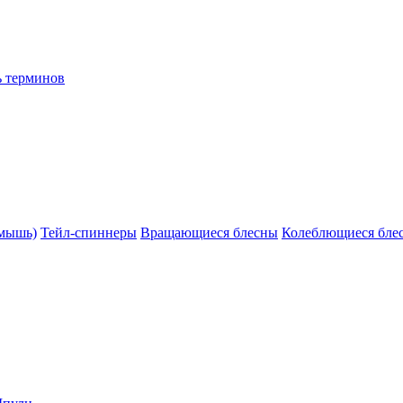
ь терминов
(мышь)
Тейл-спиннеры
Вращающиеся блесны
Колеблющиеся бле