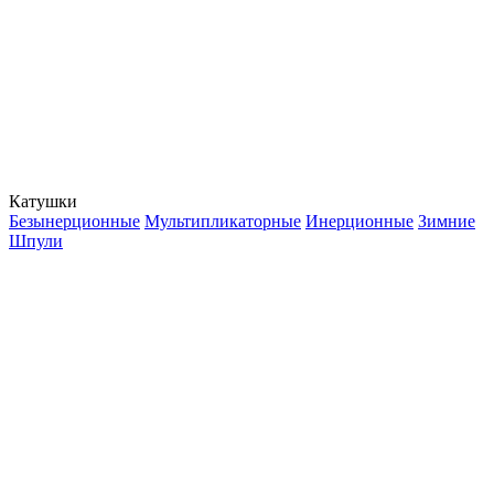
Катушки
Безынерционные
Мультипликаторные
Инерционные
Зимние
Шпули