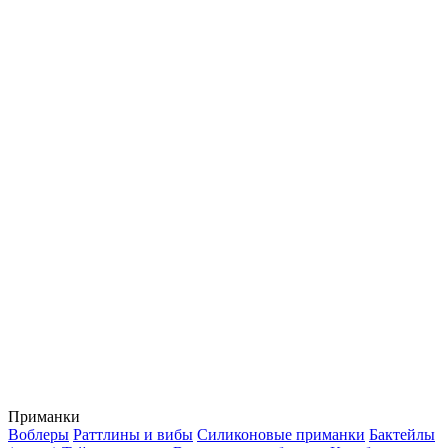
Приманки
Воблеры
Раттлины и вибы
Силиконовые приманки
Бактейлы