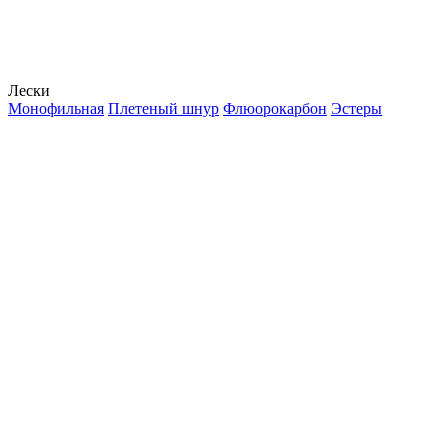
Лески
Монофильная
Плетеный шнур
Флюорокарбон
Эстеры