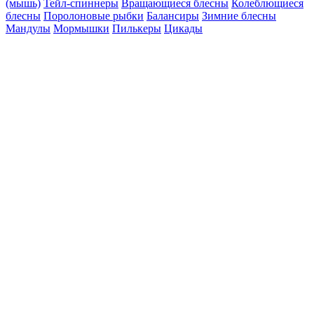
(мышь)
Тейл-спиннеры
Вращающиеся блесны
Колеблющиеся
блесны
Поролоновые рыбки
Балансиры
Зимние блесны
Мандулы
Мормышки
Пилькеры
Цикады