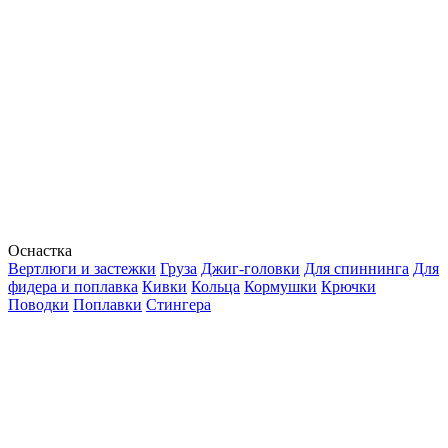
Оснастка
Вертлюги и застежки
Груза
Джиг-головки
Для спиннинга
Для
фидера и поплавка
Кивки
Кольца
Кормушки
Крючки
Поводки
Поплавки
Стингера