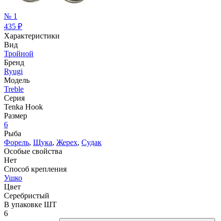
№ 1
435
₽
Характеристики
Вид
Тройной
Бренд
Ryugi
Модель
Treble
Серия
Tenka Hook
Размер
6
Рыба
Форель
,
Щука
,
Жерех
,
Судак
Особые свойства
Нет
Способ крепления
Ушко
Цвет
Серебристый
В упаковке ШТ
6