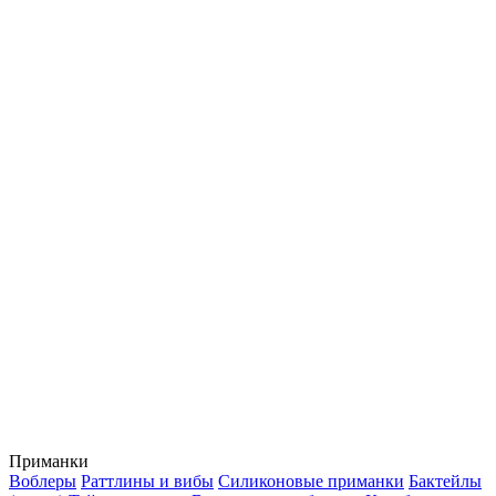
Приманки
Воблеры
Раттлины и вибы
Силиконовые приманки
Бактейлы