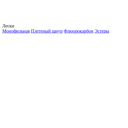
Лески
Монофильная
Плетеный шнур
Флюорокарбон
Эстеры