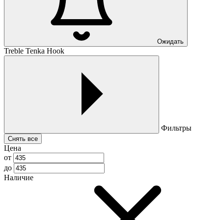
Ожидать
Treble Tenka Hook
Фильтры
Снять все
Цена
от
до
Наличие