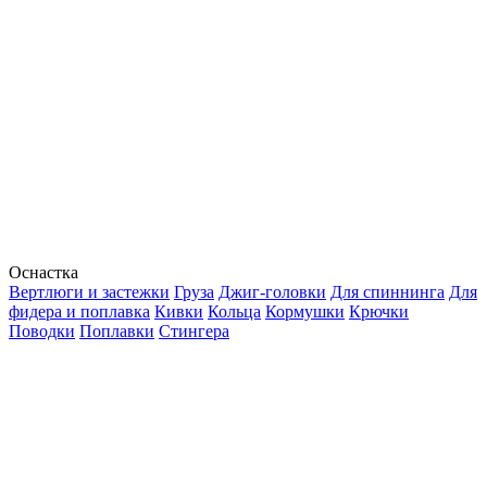
Оснастка
Вертлюги и застежки
Груза
Джиг-головки
Для спиннинга
Для
фидера и поплавка
Кивки
Кольца
Кормушки
Крючки
Поводки
Поплавки
Стингера