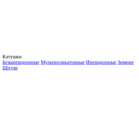
Катушки
Безынерционные
Мультипликаторные
Инерционные
Зимние
Шпули