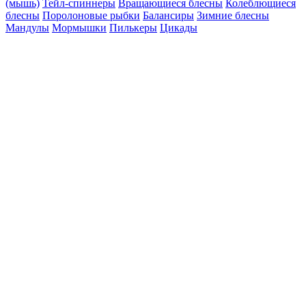
(мышь)
Тейл-спиннеры
Вращающиеся блесны
Колеблющиеся
блесны
Поролоновые рыбки
Балансиры
Зимние блесны
Мандулы
Мормышки
Пилькеры
Цикады