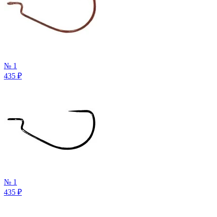
№ 1
435
₽
№ 1
435
₽