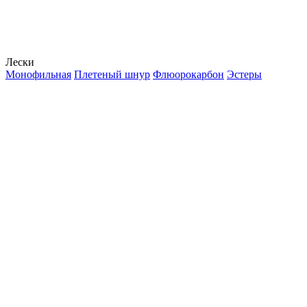
Лески
Монофильная
Плетеный шнур
Флюорокарбон
Эстеры