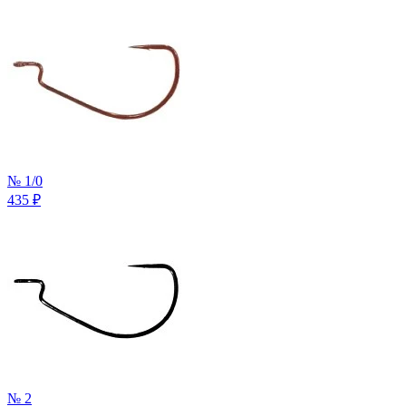
№ 1/0
435
₽
№ 2