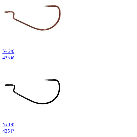
№ 2/0
435
₽
№ 1/0
435
₽