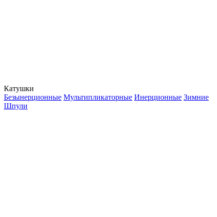
Катушки
Безынерционные
Мультипликаторные
Инерционные
Зимние
Шпули