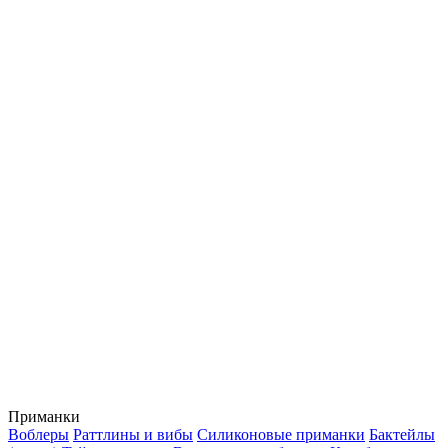
Приманки
Воблеры
Раттлины и вибы
Силиконовые приманки
Бактейлы