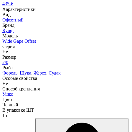
435
₽
Характеристики
Вид
Офсетный
Бренд
Ryugi
Модель
Wide Gape Offset
Серия
Нет
Размер
2/0
Рыба
Форель
,
Щука
,
Жерех
,
Судак
Особые свойства
Нет
Способ крепления
Ушко
Цвет
Черный
В упаковке ШТ
15