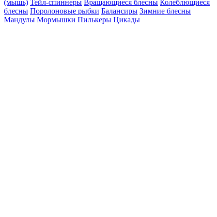
(мышь)
Тейл-спиннеры
Вращающиеся блесны
Колеблющиеся
блесны
Поролоновые рыбки
Балансиры
Зимние блесны
Мандулы
Мормышки
Пилькеры
Цикады