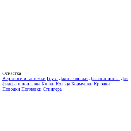
Оснастка
Вертлюги и застежки
Груза
Джиг-головки
Для спиннинга
Для
фидера и поплавка
Кивки
Кольца
Кормушки
Крючки
Поводки
Поплавки
Стингера