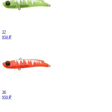
37
950
₽
36
950
₽