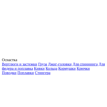
Оснастка
Вертлюги и застежки
Груза
Джиг-головки
Для спиннинга
Для
фидера и поплавка
Кивки
Кольца
Кормушки
Крючки
Поводки
Поплавки
Стингера