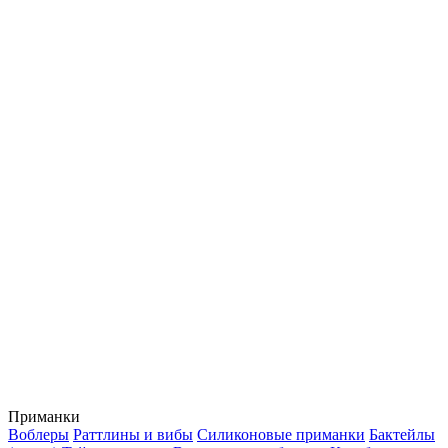
Приманки
Воблеры
Раттлины и вибы
Силиконовые приманки
Бактейлы