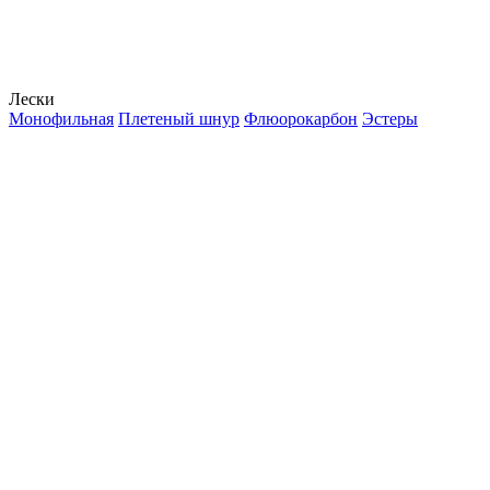
Лески
Монофильная
Плетеный шнур
Флюорокарбон
Эстеры