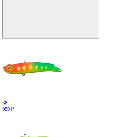
38
950
₽