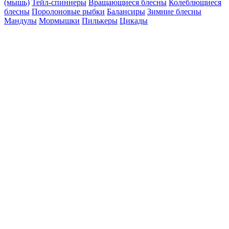
(мышь)
Тейл-спиннеры
Вращающиеся блесны
Колеблющиеся
блесны
Поролоновые рыбки
Балансиры
Зимние блесны
Мандулы
Мормышки
Пилькеры
Цикады