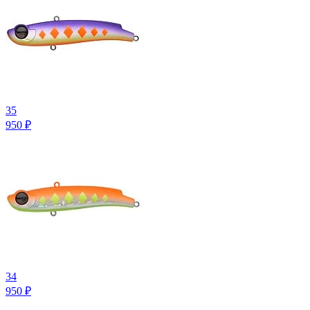
35
950
₽
34
950
₽