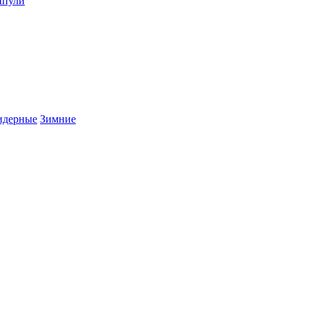
пули
дерные
Зимние