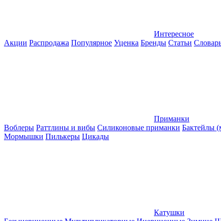
Интересное
Акции
Распродажа
Популярное
Уценка
Бренды
Статьи
Словар
Приманки
Воблеры
Раттлины и вибы
Силиконовые приманки
Бактейлы 
Мормышки
Пилькеры
Цикады
Катушки