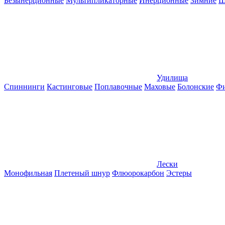
Безынерционные
Мультипликаторные
Инерционные
Зимние
Ш
Удилища
Спиннинги
Кастинговые
Поплавочные
Маховые
Болонские
Фи
Лески
Монофильная
Плетеный шнур
Флюорокарбон
Эстеры