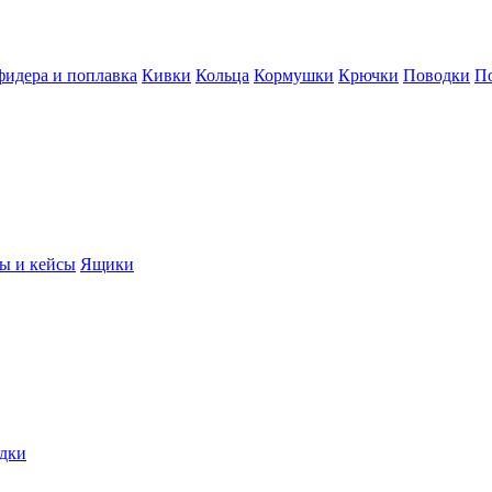
фидера и поплавка
Кивки
Кольца
Кормушки
Крючки
Поводки
П
ы и кейсы
Ящики
дки