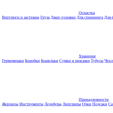
Оснастка
Вертлюги и застежки
Груза
Джиг-головки
Для спиннинга
Для 
Хранение
Гермомешки
Коробки
Кошельки
Сумки и рюкзаки
Тубусы
Чехл
Принадлежности
Жерлицы
Инструменты
Ледобуры
Липгрипы
Очки
Подсаки
Са