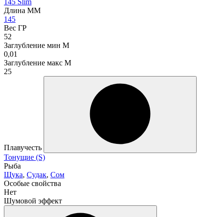
145 Slim
Длина ММ
145
Вес ГР
52
Заглубление мин М
0,01
Заглубление макс М
25
Плавучесть
Тонущие (S)
Рыба
Щука
,
Судак
,
Сом
Особые свойства
Нет
Шумовой эффект