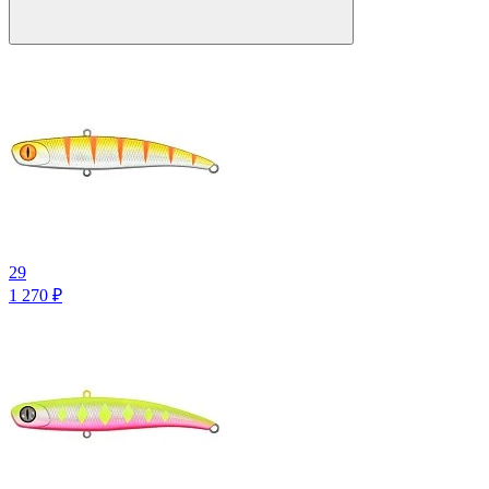
29
1 270
₽