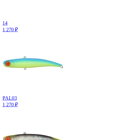
14
1 270
₽
PAL03
1 270
₽