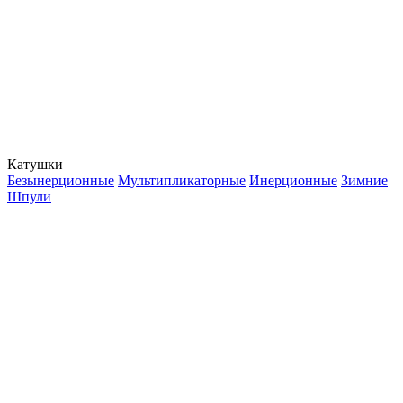
Катушки
Безынерционные
Мультипликаторные
Инерционные
Зимние
Шпули