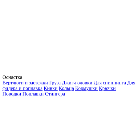
Оснастка
Вертлюги и застежки
Груза
Джиг-головки
Для спиннинга
Для
фидера и поплавка
Кивки
Кольца
Кормушки
Крючки
Поводки
Поплавки
Стингера