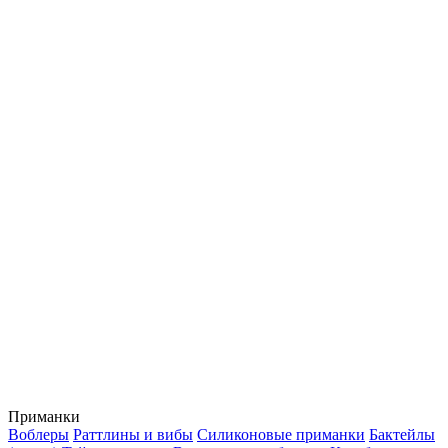
Приманки
Воблеры
Раттлины и вибы
Силиконовые приманки
Бактейлы