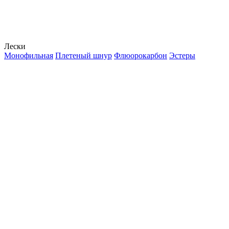
Лески
Монофильная
Плетеный шнур
Флюорокарбон
Эстеры