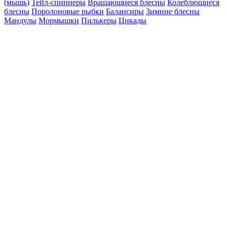
(мышь)
Тейл-спиннеры
Вращающиеся блесны
Колеблющиеся
блесны
Поролоновые рыбки
Балансиры
Зимние блесны
Мандулы
Мормышки
Пилькеры
Цикады