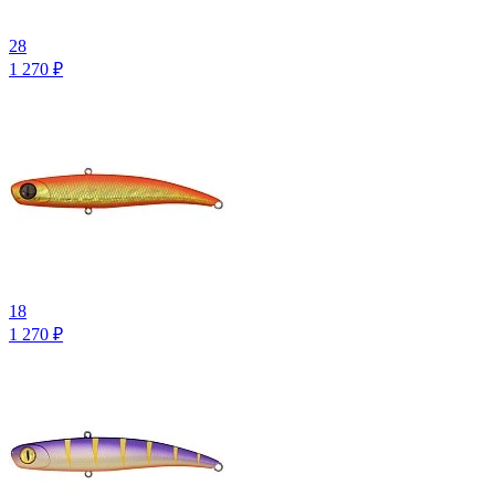
28
1 270
₽
18
1 270
₽