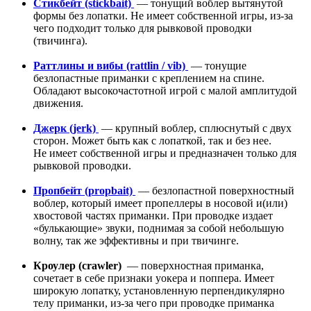
Cтикбейт (stickbait)
— тонущий воблер вытянутой
формы без лопатки. Не имеет собственной игры, из-за
чего подходит только для рывковой проводки
(твичинга).
Раттлины и вибы (rattlin / vib)
— тонущие
безлопастные приманки с креплением на спине.
Обладают высокочастотной игрой с малой амплитудой
движения.
Джерк (jerk)
— крупный воблер, сплюснутый с двух
сторон. Может быть как с лопаткой, так и без нее.
Не имеет собственной игры и предназначен только для
рывковой проводки.
Пропбейт (propbait)
— безлопастной поверхностный
воблер, который имеет пропеллеры в носовой и(или)
хвостовой частях приманки. При проводке издает
«булькающие» звуки, поднимая за собой небольшую
волну, так же эффективны и при твичинге.
Кроулер (crawler)
— поверхностная приманка,
сочетает в себе признаки уокера и поппера. Имеет
широкую лопатку, установленную перпендикулярно
телу приманки, из-за чего при проводке приманка