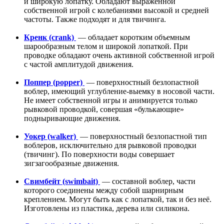
и широкую лопатку. Обладают выраженной
собственной игрой с колебаниями высокой и средней
частоты. Также подходят и для твичинга.
Кренк (сrank)
— обладает коротким объемным
шарообразным телом и широкой лопаткой. При
проводке обладают очень активной собственной игрой
с частой амплитудой движения.
Поппер (popper)
— поверхностный безлопастной
воблер, имеющий углубление-выемку в носовой части.
Не имеет собственной игры и анимируется только
рывковой проводкой, совершая «булькающие»
подныривающие движения.
Уокер (walker)
— поверхностный безлопастной тип
воблеров, исключительно для рывковой проводки
(твичинг). По поверхности воды совершает
зигзагообразные движения.
Cвимбейт (swimbait)
— составной воблер, части
которого соединены между собой шарнирным
креплением. Могут быть как с лопаткой, так и без неё.
Изготовлены из пластика, дерева или силикона.