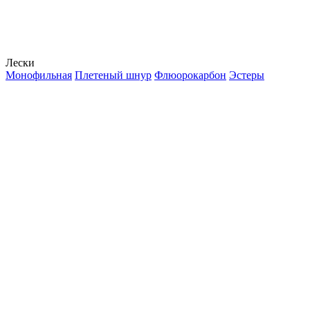
Лески
Монофильная
Плетеный шнур
Флюорокарбон
Эстеры