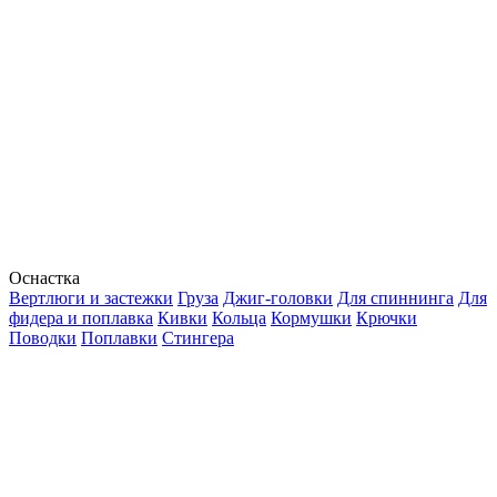
Оснастка
Вертлюги и застежки
Груза
Джиг-головки
Для спиннинга
Для
фидера и поплавка
Кивки
Кольца
Кормушки
Крючки
Поводки
Поплавки
Стингера