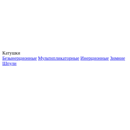
Катушки
Безынерционные
Мультипликаторные
Инерционные
Зимние
Шпули