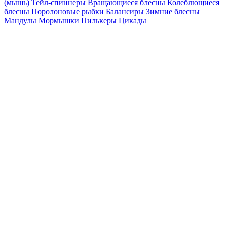
(мышь)
Тейл-спиннеры
Вращающиеся блесны
Колеблющиеся
блесны
Поролоновые рыбки
Балансиры
Зимние блесны
Мандулы
Мормышки
Пилькеры
Цикады