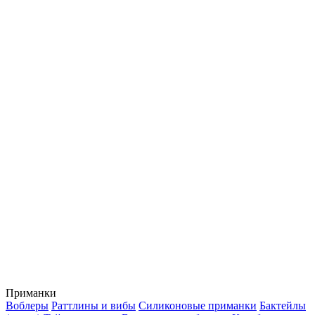
Приманки
Воблеры
Раттлины и вибы
Силиконовые приманки
Бактейлы