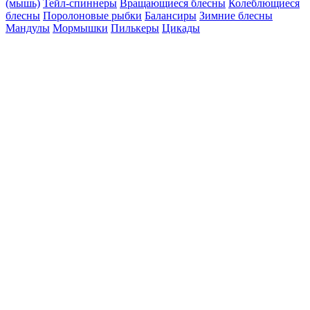
(мышь)
Тейл-спиннеры
Вращающиеся блесны
Колеблющиеся
блесны
Поролоновые рыбки
Балансиры
Зимние блесны
Мандулы
Мормышки
Пилькеры
Цикады