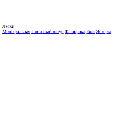
Лески
Монофильная
Плетеный шнур
Флюорокарбон
Эстеры