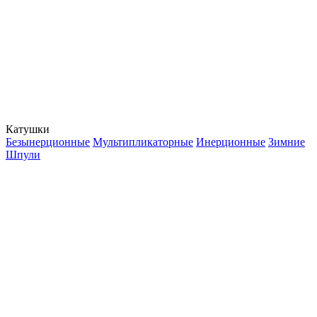
Катушки
Безынерционные
Мультипликаторные
Инерционные
Зимние
Шпули