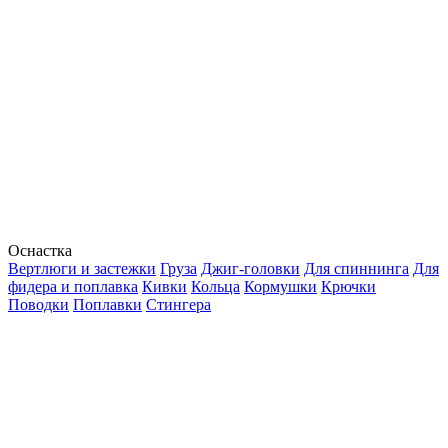
Оснастка
Вертлюги и застежки
Груза
Джиг-головки
Для спиннинга
Для
фидера и поплавка
Кивки
Кольца
Кормушки
Крючки
Поводки
Поплавки
Стингера