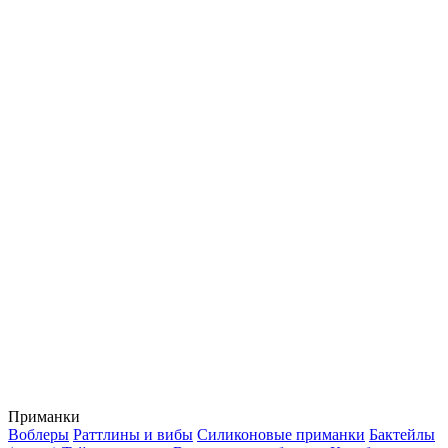
Приманки
Воблеры
Раттлины и вибы
Силиконовые приманки
Бактейлы