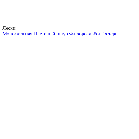
Лески
Монофильная
Плетеный шнур
Флюорокарбон
Эстеры