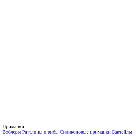
Приманки
Воблеры
Раттлины и вибы
Силиконовые приманки
Бактейлы