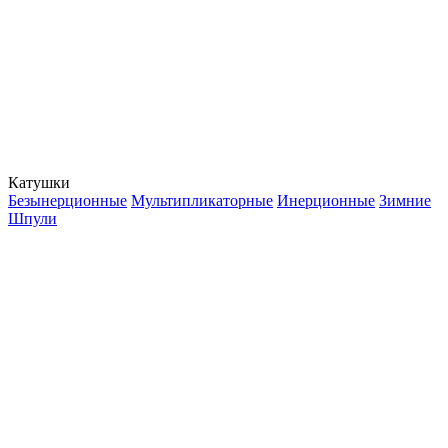
Катушки
Безынерционные
Мультипликаторные
Инерционные
Зимние
Шпули