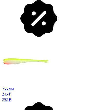
255 мм
245
₽
292
₽