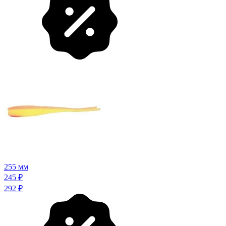
255 мм
245
₽
292
₽