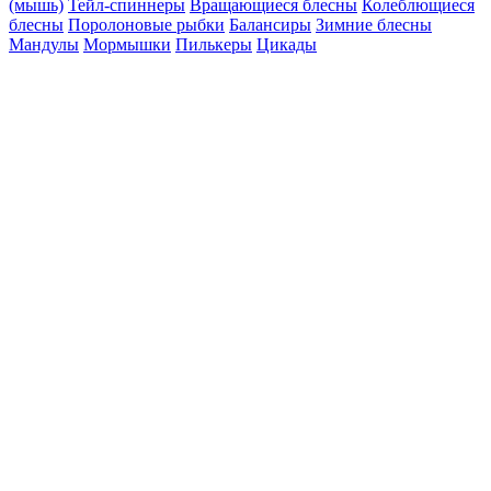
(мышь)
Тейл-спиннеры
Вращающиеся блесны
Колеблющиеся
блесны
Поролоновые рыбки
Балансиры
Зимние блесны
Мандулы
Мормышки
Пилькеры
Цикады