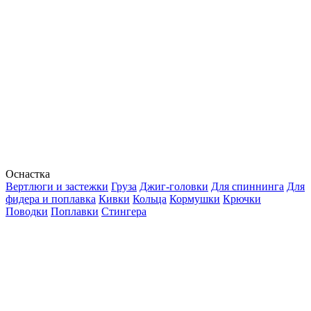
Оснастка
Вертлюги и застежки
Груза
Джиг-головки
Для спиннинга
Для
фидера и поплавка
Кивки
Кольца
Кормушки
Крючки
Поводки
Поплавки
Стингера