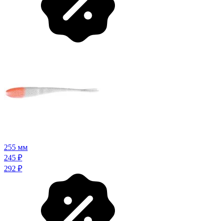
255 мм
245
₽
292
₽